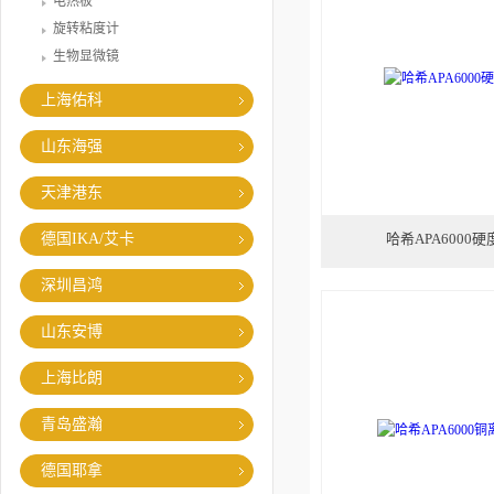
电热板
旋转粘度计
生物显微镜
上海佑科
山东海强
天津港东
德国IKA/艾卡
哈希APA6000
深圳昌鸿
山东安博
上海比朗
青岛盛瀚
德国耶拿