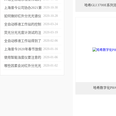
哈希GLI 3700E
三种移液方式
上海昔今公司协办2021第
2020-10-30
二届上海沪助科研圈发展
如何做好红外分光光谱仪
2020-10-28
年会
的防潮工作
全自动移液工作站的控制
2020-03-24
软件有哪些特点
荧光分光光度计测试的注
2020-03-19
意事项有哪些
全自动移液工作站得到了
2020-02-06
广泛的应用
上海昔今2020年春节放假
2020-01-16
通知
使用智能浊度仪要注意的
2020-01-06
几个要点
哪些因素会对红外分光光
2020-01-02
谱仪造成影响？
哈希数字化PH/