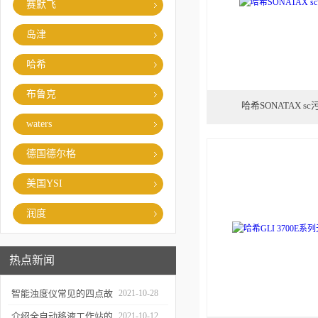
赛默飞
岛津
哈希
布鲁克
哈希SONATAX 
waters
德国德尔格
美国YSI
润度
热点新闻
智能浊度仪常见的四点故
2021-10-28
障
介绍全自动移液工作站的
2021-10-12