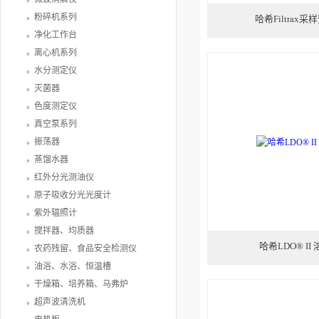
粉碎机系列
哈希Filtrax
净化工作台
离心机系列
水分测定仪
灭菌器
色度测定仪
真空泵系列
振荡器
蒸馏水器
红外分光测油仪
原子吸收分光光度计
紫外辐照计
搅拌器、均质器
哈希LDO® I
农药残留、食品安全检测仪
油浴、水浴、恒温槽
干燥箱、培养箱、马弗炉
超声波清洗机