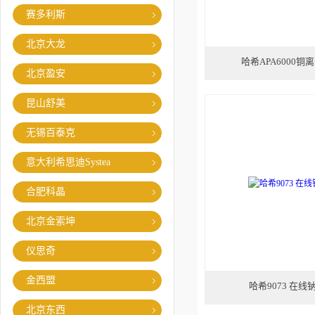
赛多利斯
北京大龙
哈希APA6000
北京盈安
昆山舒美
无锡百泰克
意大利希思迪Systea
合肥科晶
北京金索坤
仪思奇
金西盟
哈希9073 在
北京东西