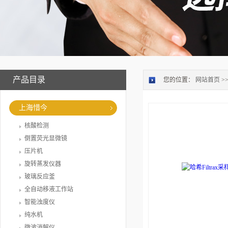
产品目录
您的位置：
网站首页
>
上海惜今
核酸检测
倒置荧光显微镜
压片机
旋转蒸发仪器
玻璃反应釜
全自动移液工作站
智能浊度仪
纯水机
微波消解仪