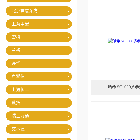
北京君意东方
上海申安
雪科
兰格
连华
卢湘仪
哈希 SC1000
上海伍丰
爱拓
瑞士万通
艾本德