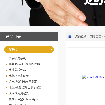
产品目录
您的位置：
网站首页
>
仪思奇
光学流变系统
比表面积和孔径分析仪器
手性分析仪器
电化学测定仪器
介电常数和电导率测定
水泥-砂浆-混凝土测定仪器
表面张力测定仪
表面和中空纤维zeta电位