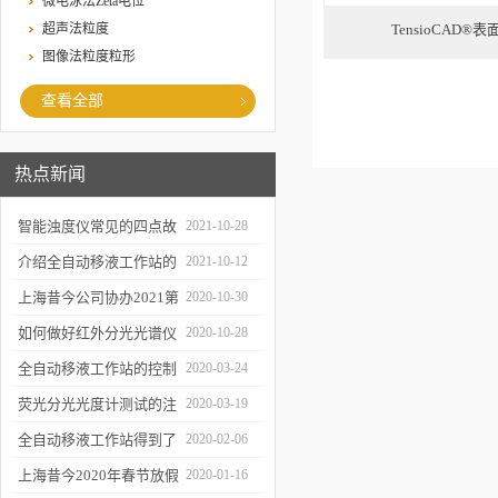
微电泳法Zeta电位
超声法粒度
TensioCAD
图像法粒度粒形
查看全部
热点新闻
智能浊度仪常见的四点故
2021-10-28
障
介绍全自动移液工作站的
2021-10-12
三种移液方式
上海昔今公司协办2021第
2020-10-30
二届上海沪助科研圈发展
如何做好红外分光光谱仪
2020-10-28
年会
的防潮工作
全自动移液工作站的控制
2020-03-24
软件有哪些特点
荧光分光光度计测试的注
2020-03-19
意事项有哪些
全自动移液工作站得到了
2020-02-06
广泛的应用
上海昔今2020年春节放假
2020-01-16