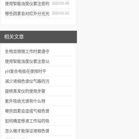
通知
使用智能浊度仪要注意的
2020-01-06
几个要点
哪些因素会对红外分光光
2020-01-02
谱仪造成影响？
相关文章
生物显微镜工作时要遵守
哪些要求
使用智能浊度仪要注意以
下6点
pH复合电极在使用时不
可忽视的因素有哪些？
减少液相色谱仪气路的污
染有哪些措施
旋转蒸发仪的使用步骤
紫外吸收光谱有什么特
征?紫外光谱说明什么?
哪些因素会造成气相色谱
仪的分析结果产生误差
如何确定移液工作站的吸
头是否正确
怎么做才能保证液相色谱