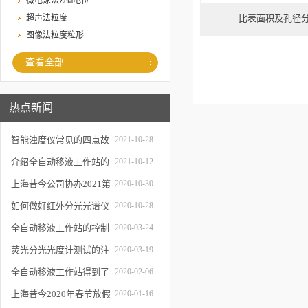
微电泳法Zeta电位
超声法粒度
比表面积及孔径分析
图像法粒度粒形
查看全部
热点新闻
智能浊度仪常见的四点故
2021-10-28
障
介绍全自动移液工作站的
2021-10-12
三种移液方式
上海昔今公司协办2021第
2020-10-30
二届上海沪助科研圈发展
如何做好红外分光光谱仪
2020-10-28
年会
的防潮工作
全自动移液工作站的控制
2020-03-24
软件有哪些特点
荧光分光光度计测试的注
2020-03-19
意事项有哪些
全自动移液工作站得到了
2020-02-06
广泛的应用
上海昔今2020年春节放假
2020-01-16