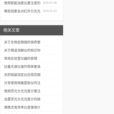
通知
使用智能浊度仪要注意的
2020-01-06
几个要点
哪些因素会对红外分光光
2020-01-02
谱仪造成影响？
相关文章
关于生物显微镜的保养要
注意的几个方面
关于微波消解仪的知识你
了解多少
常用实验室仪器的原理
拉曼光谱仪操作简单更具
人性化
农药残留测定仪应用范围
及效果
分享使用核酸提取仪的注
意事项
使用荧光分光光度计要注
意这几点操作
设置荧光分光光度计的狭
缝要注意哪些事项
便携式电导率仪是使用什