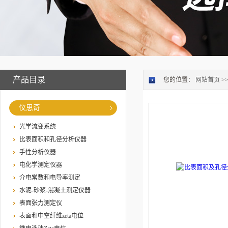
产品目录
您的位置：
网站首页
>
仪思奇
光学流变系统
比表面积和孔径分析仪器
手性分析仪器
电化学测定仪器
介电常数和电导率测定
水泥-砂浆-混凝土测定仪器
表面张力测定仪
表面和中空纤维zeta电位