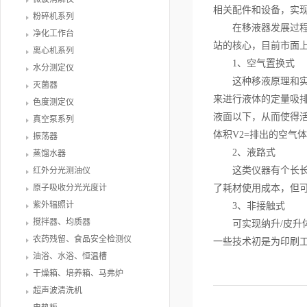
相关配件和设备，实
粉碎机系列
在移液器发展过程中
净化工作台
站的核心，目前市面上
离心机系列
1、空气置换式
水分测定仪
这种移液原理和实验
灭菌器
来进行液体的定量吸
色度测定仪
液面以下，从而使得
真空泵系列
体积V2=排出的空气体
振荡器
2、液路式
蒸馏水器
这类仪器有个长长的
红外分光测油仪
原子吸收分光光度计
了耗材使用成本，但
紫外辐照计
3、非接触式
搅拌器、均质器
可实现纳升/皮升体
农药残留、食品安全检测仪
一些技术初是为印刷工
油浴、水浴、恒温槽
干燥箱、培养箱、马弗炉
超声波清洗机