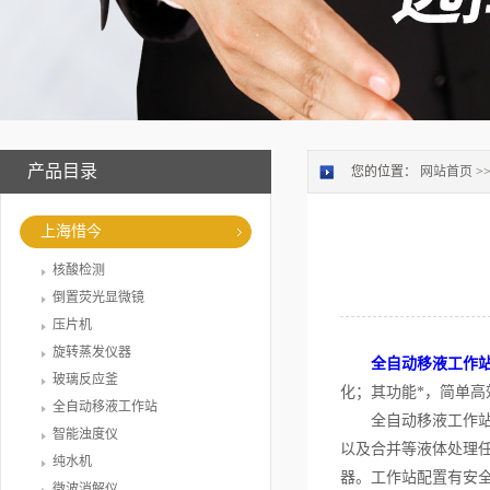
产品目录
您的位置：
网站首页
>
上海惜今
核酸检测
倒置荧光显微镜
压片机
旋转蒸发仪器
全自动移液工作
玻璃反应釜
化；其功能*，简单
全自动移液工作站
全自动移液工作站一
智能浊度仪
以及合并等液体处理
纯水机
器。工作站配置有安
微波消解仪