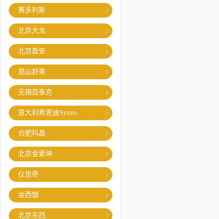
赛多利斯
北京大龙
北京盈安
昆山舒美
无锡百泰克
意大利希思迪Systea
合肥科晶
北京金索坤
仪思奇
金西盟
北京东西