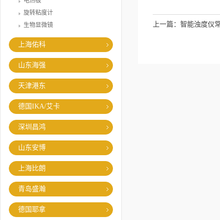
电热板
旋转粘度计
上一篇：
智能浊度仪
生物显微镜
上海佑科
山东海强
天津港东
德国IKA/艾卡
深圳昌鸿
山东安博
上海比朗
青岛盛瀚
德国耶拿