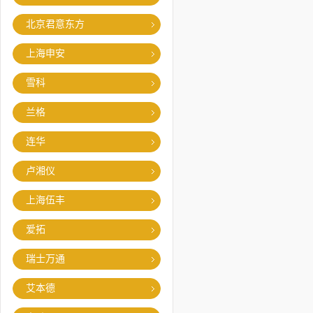
北京君意东方
上海申安
雪科
兰格
连华
卢湘仪
上海伍丰
爱拓
瑞士万通
艾本德