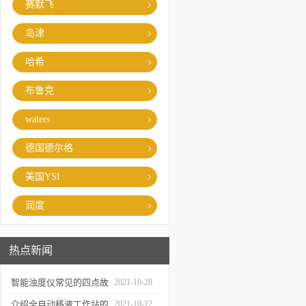
赛默飞
岛津
哈希
布鲁克
waters
德国德尔格
美国YSI
润度
热点新闻
智能浊度仪常见的四点故
2021-10-28
障
介绍全自动移液工作站的
2021-10-12