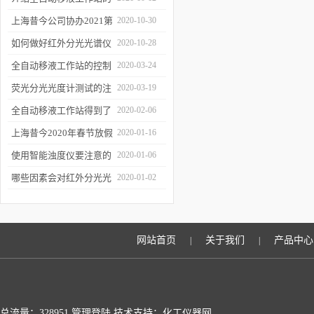
三种移液方式
上海昔今公司协办2021第
2020-10-30
二届上海沪助科研圈发展
如何做好红外分光光谱仪
2020-10-28
年会
的防潮工作
全自动移液工作站的控制
2020-03-24
软件有哪些特点
荧光分光光度计测试的注
2020-03-19
意事项有哪些
全自动移液工作站得到了
2020-02-06
广泛的应用
上海昔今2020年春节放假
2020-01-16
通知
使用智能浊度仪要注意的
2020-01-06
几个要点
哪些因素会对红外分光光
2020-01-02
谱仪造成影响？
网站首页
关于我们
产品中心
|
|
总流量：328951
管理登陆
技术支持：化工仪器网