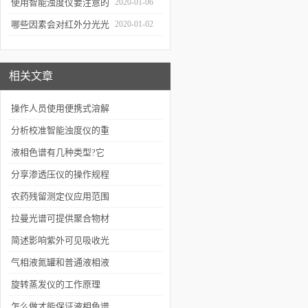
通知
使用智能浊度仪要注意的
2020-01-06
几个要点
哪些因素会对红外分光光
2020-01-02
谱仪造成影响？
相关文章
操作人员使用便携式溶解
氧仪要知道的知识
分析校准智能浊度仪的重
要性
液相色谱有几种类型?它
们的保留机理是什么?
分享渗透压仪的操作规程
农药残留测定仪应用范围
及效果
拉曼光谱可提供聚合物材
料结构方面的许多重要信
简述影响紫外可见吸收光
息
谱的因素
气相液氮罐和普通液相液
氮罐相比有哪些区别
旋转蒸发仪的工作原理
怎么做才能保证液相色谱