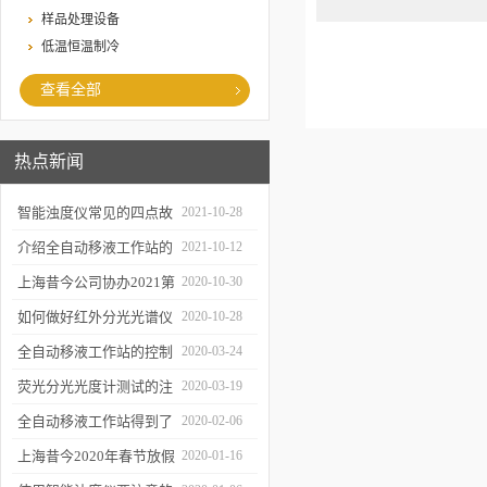
样品处理设备
低温恒温制冷
查看全部
热点新闻
智能浊度仪常见的四点故
2021-10-28
障
介绍全自动移液工作站的
2021-10-12
三种移液方式
上海昔今公司协办2021第
2020-10-30
二届上海沪助科研圈发展
如何做好红外分光光谱仪
2020-10-28
年会
的防潮工作
全自动移液工作站的控制
2020-03-24
软件有哪些特点
荧光分光光度计测试的注
2020-03-19
意事项有哪些
全自动移液工作站得到了
2020-02-06
广泛的应用
上海昔今2020年春节放假
2020-01-16