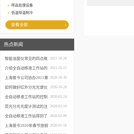
样品处理设备
低温恒温制冷
查看全部
热点新闻
智能浊度仪常见的四点故
2021-10-28
障
介绍全自动移液工作站的
2021-10-12
三种移液方式
上海昔今公司协办2021第
2020-10-30
二届上海沪助科研圈发展
如何做好红外分光光谱仪
2020-10-28
年会
的防潮工作
全自动移液工作站的控制
2020-03-24
软件有哪些特点
荧光分光光度计测试的注
2020-03-19
意事项有哪些
全自动移液工作站得到了
2020-02-06
广泛的应用
上海昔今2020年春节放假
2020-01-16