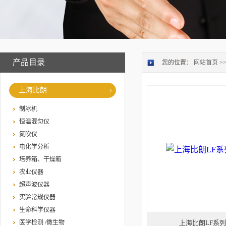
产品目录
您的位置：
网站首页
>
上海比朗
制冰机
恒温混匀仪
氮吹仪
电化学分析
培养箱、干燥箱
农业仪器
超声波仪器
实验常规仪器
生命科学仪器
医学检测 /微生物
上海比朗LF系