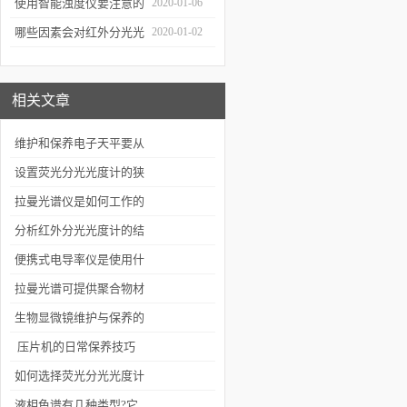
通知
使用智能浊度仪要注意的
2020-01-06
几个要点
哪些因素会对红外分光光
2020-01-02
谱仪造成影响？
相关文章
维护和保养电子天平要从
以下几个方面入手
设置荧光分光光度计的狭
缝要注意哪些事项
拉曼光谱仪是如何工作的
你知道吗？
分析红外分光光度计的结
构组成
便携式电导率仪是使用什
么方法进行测量的？
拉曼光谱可提供聚合物材
料结构方面的许多重要信
生物显微镜维护与保养的
息
基本要求
压片机的日常保养技巧
如何选择荧光分光光度计
的滤光片？
液相色谱有几种类型?它