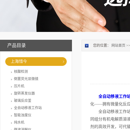
产品目录
您的位置：
网站首页
>
上海惜今
核酸检测
倒置荧光显微镜
压片机
旋转蒸发仪器
全自动移液工作
玻璃反应釜
化——拥有微量化反
全自动移液工作站
全自动移液工作站可
智能浊度仪
同组分有机电解质溶
纯水机
剂的高效开发，可代
微波消解仪