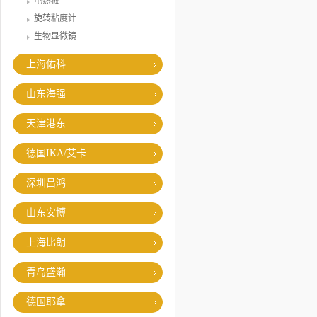
电热板
旋转粘度计
生物显微镜
上海佑科
山东海强
天津港东
德国IKA/艾卡
深圳昌鸿
山东安博
上海比朗
青岛盛瀚
德国耶拿