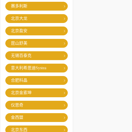
赛多利斯
北京大龙
北京盈安
昆山舒美
无锡百泰克
意大利希思迪Systea
合肥科晶
北京金索坤
仪思奇
金西盟
北京东西