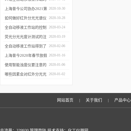
三种移液方式
上海昔今公司协办2021第
2020-10-30
二届上海沪助科研圈发展
如何做好红外分光光谱仪
2020-10-28
年会
的防潮工作
全自动移液工作站的控制
2020-03-24
软件有哪些特点
荧光分光光度计测试的注
2020-03-19
意事项有哪些
全自动移液工作站得到了
2020-02-06
广泛的应用
上海昔今2020年春节放假
2020-01-16
通知
使用智能浊度仪要注意的
2020-01-06
几个要点
哪些因素会对红外分光光
2020-01-02
谱仪造成影响？
网站首页
关于我们
产品中心
|
|
总流量：329930
管理登陆
技术支持：化工仪器网