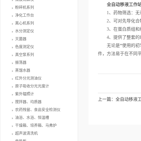
全自动移液工作
粉碎机系列
1、药物筛选：无论
净化工作台
2、可对先导化合物
离心机系列
3、在蛋白质组和细
水分测定仪
4、提供了整套的DN
灭菌器
无论是*使用的初学
色度测定仪
件，方法易于在不同
真空泵系列
振荡器
蒸馏水器
红外分光测油仪
原子吸收分光光度计
紫外辐照计
上一篇：
全自动移液
搅拌器、均质器
农药残留、食品安全检测仪
油浴、水浴、恒温槽
干燥箱、培养箱、马弗炉
超声波清洗机