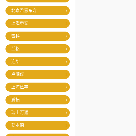
北京君意东方
上海申安
雪科
兰格
连华
卢湘仪
上海伍丰
爱拓
瑞士万通
艾本德