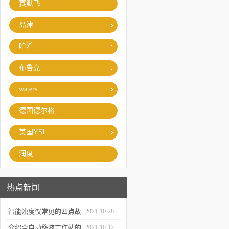
赛默飞
岛津
哈希
布鲁克
waters
德国德尔格
美国YSI
润度
热点新闻
智能浊度仪常见的四点故
2021-10-28
障
介绍全自动移液工作站的
2021-10-12