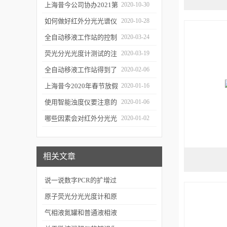
三种移液方式
上海昔今公司协办2021第
2020-10-30
二届上海沪助科研圈发展
如何做好红外分光光谱仪
2020-10-28
年会
的防潮工作
全自动移液工作站的控制
2020-03-24
软件有哪些特点
荧光分光光度计测试的注
2020-03-19
意事项有哪些
全自动移液工作站得到了
2020-02-06
广泛的应用
上海昔今2020年春节放假
2020-01-16
通知
使用智能浊度仪要注意的
2020-01-06
几个要点
哪些因素会对红外分光光
2020-01-02
谱仪造成影响？
相关文章
说一说数字PCR的扩增过
程
原子荧光分光光度计和原
子吸收的不同之处在哪
气相液氮罐和普通液相液