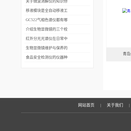
里？
氮罐相比有哪些区别
关于微波消解仪的知识你
了解多少
移液模块是全自动移液工
作站的核心
GC522气相色谱仪都有哪
些进样方式？
介绍生物显微镜的三个校
准方法
红外分光光谱仪在日常中
使用中保养的注意事项
生物显微镜维护与保养的
青岛
基本要求
食品安全检测仪的仪器种
类
网站首页
关于我们
|
|