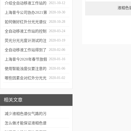
障
介绍全自动移液工作站的
2021-10-12
液相色
三种移液方式
上海昔今公司协办2021第
2020-10-30
二届上海沪助科研圈发展
如何做好红外分光光谱仪
2020-10-28
年会
的防潮工作
全自动移液工作站的控制
2020-03-24
软件有哪些特点
荧光分光光度计测试的注
2020-03-19
意事项有哪些
全自动移液工作站得到了
2020-02-06
广泛的应用
上海昔今2020年春节放假
2020-01-16
通知
使用智能浊度仪要注意的
2020-01-06
几个要点
哪些因素会对红外分光光
2020-01-02
谱仪造成影响？
相关文章
减少液相色谱仪气路的污
染有哪些措施
怎么做才能保证液相色谱