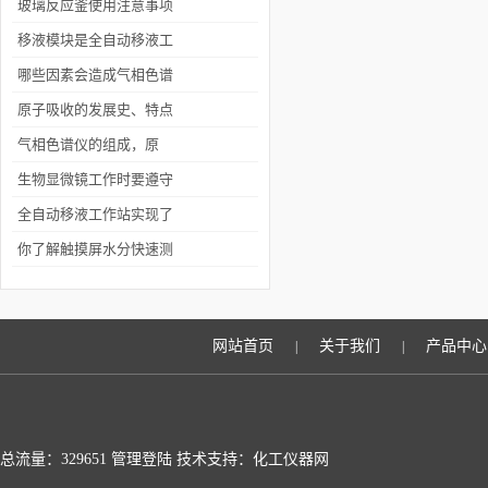
仪分析的结果正确
玻璃反应釜使用注意事项
移液模块是全自动移液工
作站的核心
哪些因素会造成气相色谱
仪的分析结果产生误差
原子吸收的发展史、特点
以及测量方法
气相色谱仪的组成，原
理，发展以及应用
生物显微镜工作时要遵守
哪些要求
全自动移液工作站实现了
实验操作的自动化运行
你了解触摸屏水分快速测
定仪吗？
网站首页
关于我们
产品中心
|
|
总流量：329651
管理登陆
技术支持：化工仪器网