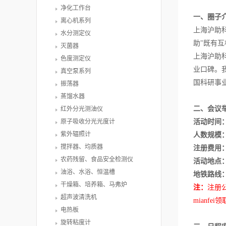
净化工作台
一、圈子
离心机系列
上海沪助
水分测定仪
助"既有
灭菌器
上海沪助
色度测定仪
业口碑。
真空泵系列
国科研事
振荡器
蒸馏水器
二、会议
红外分光测油仪
原子吸收分光光度计
活动时间
紫外辐照计
人数规模
搅拌器、均质器
注册费用
农药残留、食品安全检测仪
活动地点
油浴、水浴、恒温槽
地铁路线
干燥箱、培养箱、马弗炉
注：
注册
超声波清洗机
mianfe
电热板
旋转粘度计