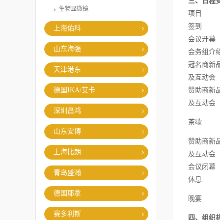
三、日程
生物显微镜
项目
签到
上海佑科
会议开幕
山东海强
会务组介
冠名商新
天津港东
及互动会
德国IKA/艾卡
赞助商新
及互动会
深圳昌鸿
茶歇
山东安博
赞助商新
上海比朗
及互动会
会议闭幕
青岛盛瀚
休息
德国耶拿
晚宴
赛多利斯
四、组织