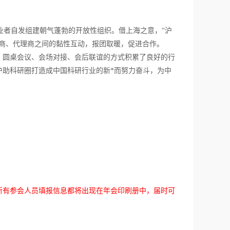
业者自发组建朝气蓬勃的开放性组织。借上海之意，“沪
销商、代理商之间的黏性互动，报团取暖，促进合作。
、圆桌会议、会场对接、会后联谊的方式积累了良好的行
沪助科研圈打造成中国科研行业的新*而努力奋斗，为中
所有参会人员填报信息都将出现在年会印刷册中，届时可