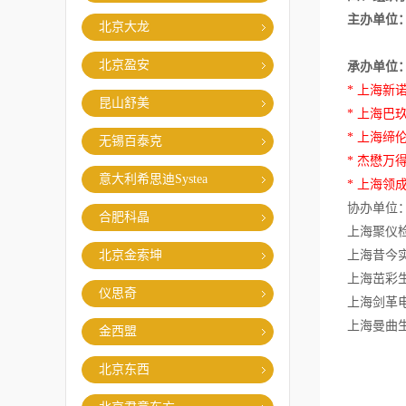
主办单位
北京大龙
北京盈安
承办单位
* 上海新
昆山舒美
* 上海巴
* 上海缔
无锡百泰克
* 杰懋万
意大利希思迪Systea
* 上海领
协办单位
合肥科晶
上海聚仪
北京金索坤
上海昔今
上海茁彩
仪思奇
上海剑革
上海曼曲
金西盟
北京东西