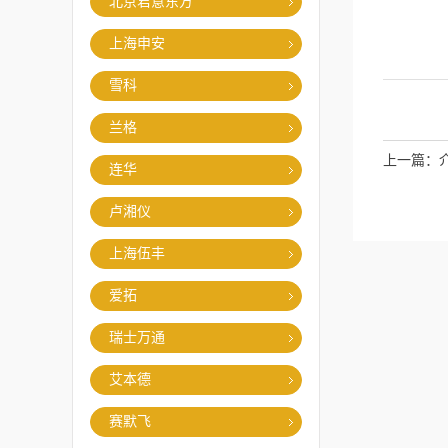
北京君意东方
上海申安
雪科
兰格
上一篇：
连华
卢湘仪
上海伍丰
爱拓
瑞士万通
艾本德
赛默飞