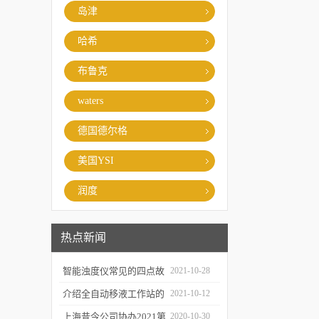
岛津
哈希
布鲁克
waters
德国德尔格
美国YSI
润度
热点新闻
智能浊度仪常见的四点故
2021-10-28
障
介绍全自动移液工作站的
2021-10-12
三种移液方式
上海昔今公司协办2021第
2020-10-30