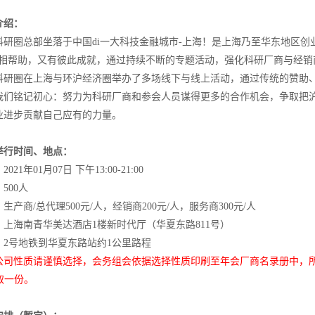
介绍：
科研圈总部坐落于中国di一大科技金融城市-上海！是上海乃至华东地区创
互相帮助，又有彼此成就，通过持续不断的专题活动，强化科研厂商与经
科研圈在上海与环沪经济圈举办了多场线下与线上活动，通过传统的赞助
我们铭记初心：努力为科研厂商和参会人员谋得更多的合作机会，争取把
业进步贡献自己应有的力量。
举行时间、地点：
：
2021年01月07日 下午13:00-21:00
：
500人
：
生产商/总代理500元/人，经销商200元/人，服务商300元/人
：
上海南青华美达酒店1楼新时代厅（华夏东路811号）
：
2号地铁到华夏东路站约1公里路程
公司性质请谨慎选择，会务组会依据选择性质印刷至年会厂商名录册中，
i领取一份。