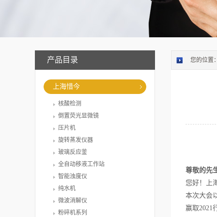
产品目录
您的位置
上海惜今
核酸检测
倒置荧光显微镜
压片机
旋转蒸发仪器
玻璃反应釜
全自动移液工作站
尊敬的先生
智能浊度仪
您好！上海
纯水机
本次大会
微波消解仪
赢取202
粉碎机系列