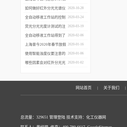
二届上海沪助科研圈发展
如何做好红外分光光谱仪
2020-10-28
年会
的防潮工作
全自动移液工作站的控制
2020-03-24
软件有哪些特点
荧光分光光度计测试的注
2020-03-19
意事项有哪些
全自动移液工作站得到了
2020-02-06
广泛的应用
上海昔今2020年春节放假
2020-01-16
通知
使用智能浊度仪要注意的
2020-01-06
几个要点
哪些因素会对红外分光光
2020-01-02
谱仪造成影响？
网站首页
关于我们
|
|
总流量：329651
管理登陆
技术支持：化工仪器网