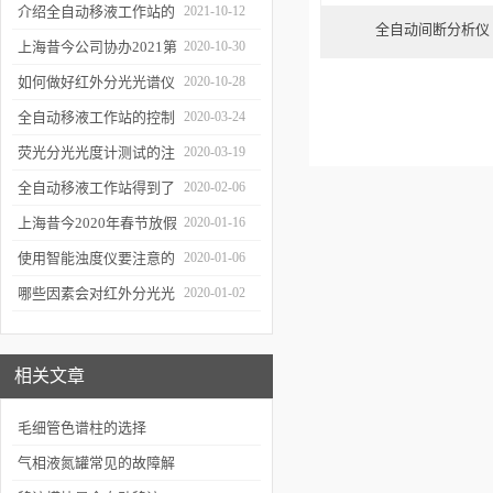
障
介绍全自动移液工作站的
2021-10-12
全自动间断分析仪 Eas
三种移液方式
上海昔今公司协办2021第
2020-10-30
二届上海沪助科研圈发展
如何做好红外分光光谱仪
2020-10-28
年会
的防潮工作
全自动移液工作站的控制
2020-03-24
软件有哪些特点
荧光分光光度计测试的注
2020-03-19
意事项有哪些
全自动移液工作站得到了
2020-02-06
广泛的应用
上海昔今2020年春节放假
2020-01-16
通知
使用智能浊度仪要注意的
2020-01-06
几个要点
哪些因素会对红外分光光
2020-01-02
谱仪造成影响？
相关文章
毛细管色谱柱的选择
气相液氮罐常见的故障解