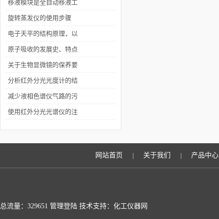
决方法有哪些
移液模块是全自动移液工
作站的核心
旋转蒸发仪的使用步骤
电子天平的结构原理，以
及使用说明，简单的故障
原子吸收的发展史、特点
解决方案
以及测量方法
关于生物显微镜的保养要
注意的几个方面
分析红外分光光度计的结
构组成
减少液相色谱仪气路的污
染有哪些措施
使用红外分光光谱仪的注
意事项有哪些
网站首页
关于我们
产品中心
|
|
总流量：329651
管理登陆
技术支持：化工仪器网