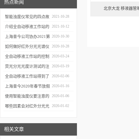
热点新闻
北京大龙 移液器管
智能浊度仪常见的四点故
2021-10-28
障
介绍全自动移液工作站的
2021-10-12
三种移液方式
上海昔今公司协办2021第
2020-10-30
二届上海沪助科研圈发展
如何做好红外分光光谱仪
2020-10-28
年会
的防潮工作
全自动移液工作站的控制
2020-03-24
软件有哪些特点
荧光分光光度计测试的注
2020-03-19
意事项有哪些
全自动移液工作站得到了
2020-02-06
广泛的应用
上海昔今2020年春节放假
2020-01-16
通知
使用智能浊度仪要注意的
2020-01-06
几个要点
哪些因素会对红外分光光
2020-01-02
谱仪造成影响？
相关文章