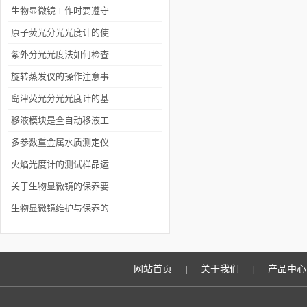
生物显微镜工作时要遵守
哪些要求
原子荧光分光光度计的使
用注意事项介绍
紫外分光光度法如何检查
物质纯度
旋转蒸发仪的操作注意事
项
岛津荧光分光光度计的基
本原理
移液模块是全自动移液工
作站的核心
多参数重金属水质测定仪
的工作原理来了解下
火焰光度计的测试样品运
用的原理是什么？
关于生物显微镜的保养要
注意的几个方面
生物显微镜维护与保养的
基本要求
网站首页
关于我们
产品中心
|
|