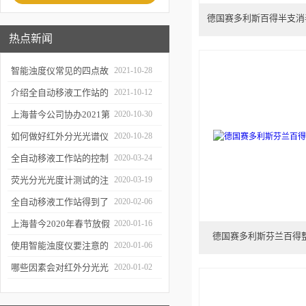
德国赛多利斯百得半支消毒
热点新闻
智能浊度仪常见的四点故
2021-10-28
障
介绍全自动移液工作站的
2021-10-12
三种移液方式
上海昔今公司协办2021第
2020-10-30
二届上海沪助科研圈发展
如何做好红外分光光谱仪
2020-10-28
年会
的防潮工作
全自动移液工作站的控制
2020-03-24
软件有哪些特点
荧光分光光度计测试的注
2020-03-19
意事项有哪些
全自动移液工作站得到了
2020-02-06
广泛的应用
上海昔今2020年春节放假
2020-01-16
德国赛多利斯芬兰百得
通知
使用智能浊度仪要注意的
2020-01-06
几个要点
哪些因素会对红外分光光
2020-01-02
谱仪造成影响？