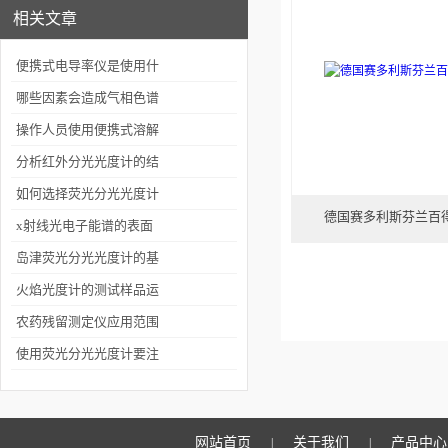
相关文章
便携式电导率仪是使用什
么方法进行测量的？
哪些因素会造成气相色谱
仪的分析结果产生误差
操作人员使用便携式溶解
氧仪要知道的知识
分析红外分光光度计的结
构组成
如何选择荧光分光光度计
德国赛多利斯芬兰百
的滤光片？
x射线光电子能谱的表面
灵敏性介绍
岛津荧光分光光度计的基
本原理
火焰光度计的测试样品运
用的原理是什么？
农药残留测定仪应用范围
及效果
使用荧光分光光度计要注
意这几点操作
网站首页
关于我们
产品中心
|
|