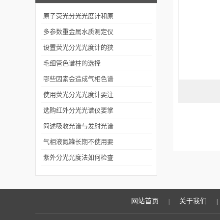
原子荧光分光光度计和原
子吸收的不同之处在哪
多参数重金属水质测定仪
里？
的工作原理来了解下
设置荧光分光光度计的狭
缝要注意哪些事项
毛细管色谱柱的选择
哪些因素会造成气相色谱
仪的分析结果产生误差
使用荧光分光光度计要注
意这几点操作
选购红外分光光谱仪要掌
握的知识有哪些
简述吸收光谱与发射光谱
之间的差异
气相液氮罐长期不使用要
做好保养工作
紫外分光光度法如何检查
物质纯度
网站首页
关于我们
|
|