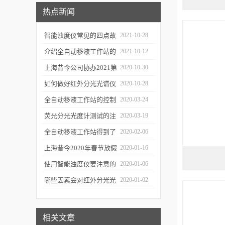
热点新闻
智能浊度仪常见的四点故
2021-10-28
障
介绍全自动移液工作站的
2021-10-12
三种移液方式
上海昔今公司协办2021第
2020-10-30
二届上海沪助科研圈发展
如何做好红外分光光谱仪
2020-10-28
年会
的防潮工作
全自动移液工作站的控制
2020-03-24
软件有哪些特点
荧光分光光度计测试的注
2020-03-19
意事项有哪些
全自动移液工作站得到了
2020-02-06
广泛的应用
上海昔今2020年春节放假
2020-01-16
通知
使用智能浊度仪要注意的
2020-01-06
几个要点
哪些因素会对红外分光光
2020-01-02
谱仪造成影响？
相关文章