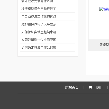
本原理
紫外吸收光谱有什么特
征?紫外光谱说明什么?
移液模块是全自动移液工
作站的核心
全自动移液工作站的优点
有哪些？
维护和保养电子天平要从
以下几个方面入手
如何保证实验室超纯水机
长期稳定的运行
农药残留测定仪应用范围
智能型
及效果
如何确定移液工作站的吸
头是否正确
网站首页
关于我们
|
|