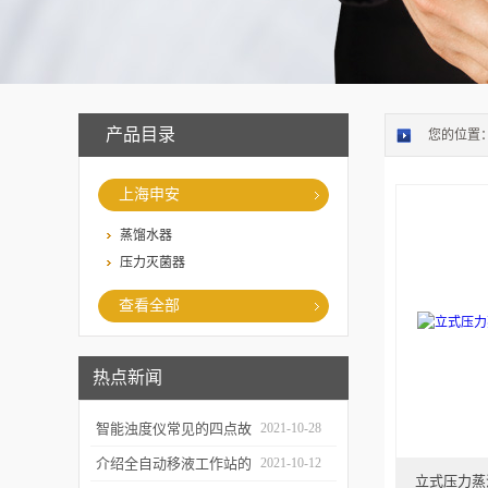
产品目录
您的位置
上海申安
蒸馏水器
压力灭菌器
查看全部
热点新闻
智能浊度仪常见的四点故
2021-10-28
障
介绍全自动移液工作站的
2021-10-12
立式压力蒸