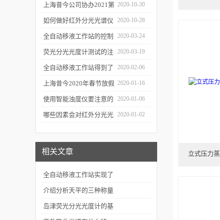
三种移液方式
上海昔今公司协办2021第
2020-10-30
二届上海沪助科研圈发展
如何做好红外分光光谱仪
2020-10-28
年会
的防潮工作
全自动移液工作站的控制
2020-03-24
软件有哪些特点
荧光分光光度计测试的注
2020-03-19
意事项有哪些
全自动移液工作站得到了
2020-02-06
广泛的应用
上海昔今2020年春节放假
2020-01-16
通知
使用智能浊度仪要注意的
2020-01-06
几个要点
哪些因素会对红外分光光
2020-01-02
谱仪造成影响？
相关文章
立式压力蒸
全自动移液工作站实现了
实验操作的自动化运行
介绍分析天平的三种称量
方法
岛津荧光分光光度计的基