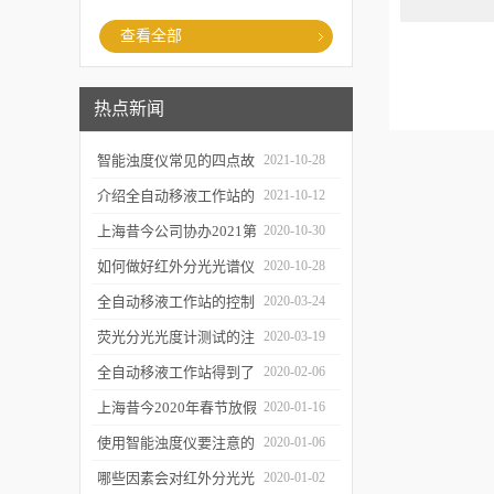
查看全部
热点新闻
智能浊度仪常见的四点故
2021-10-28
障
介绍全自动移液工作站的
2021-10-12
三种移液方式
上海昔今公司协办2021第
2020-10-30
二届上海沪助科研圈发展
如何做好红外分光光谱仪
2020-10-28
年会
的防潮工作
全自动移液工作站的控制
2020-03-24
软件有哪些特点
荧光分光光度计测试的注
2020-03-19
意事项有哪些
全自动移液工作站得到了
2020-02-06
广泛的应用
上海昔今2020年春节放假
2020-01-16
通知
使用智能浊度仪要注意的
2020-01-06
几个要点
哪些因素会对红外分光光
2020-01-02