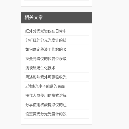
谱仪造成影响？
相关文章
红外分光光谱仪在日常中
使用中保养的注意事项
分析红外分光光度计的结
构组成
如何确定移液工作站的吸
头是否正确
拉曼光谱仪的拉曼位移取
决于分子振动能级的变化
浅谈磁场生化技术
简述影响紫外可见吸收光
谱的因素
x射线光电子能谱的表面
灵敏性介绍
操作人员使用便携式溶解
氧仪要知道的知识
分享使用核酸提取仪的注
意事项
设置荧光分光光度计的狭
缝要注意哪些事项