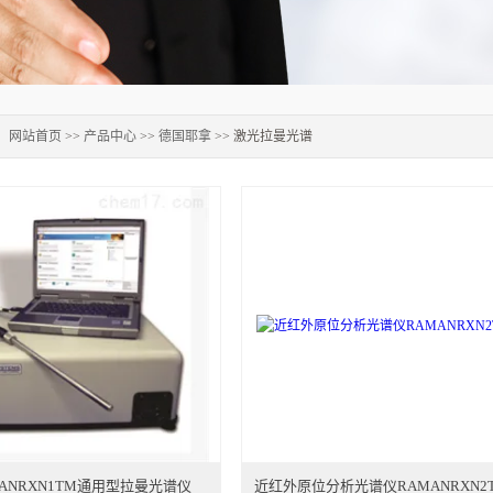
：
网站首页
>>
产品中心
>>
德国耶拿
>> 激光拉曼光谱
ANRXN1TM通用型拉曼光谱仪
近红外原位分析光谱仪RAMANRXN2TM