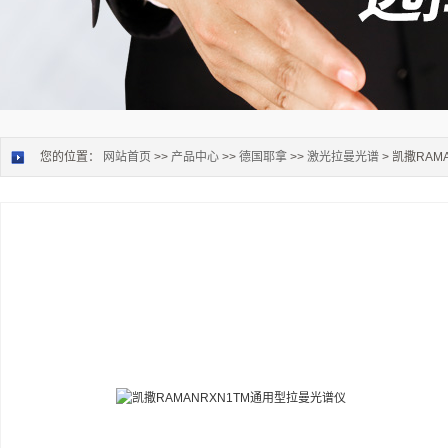
您的位置：
网站首页
>>
产品中心
>>
德国耶拿
>>
激光拉曼光谱
> 凯撒RA