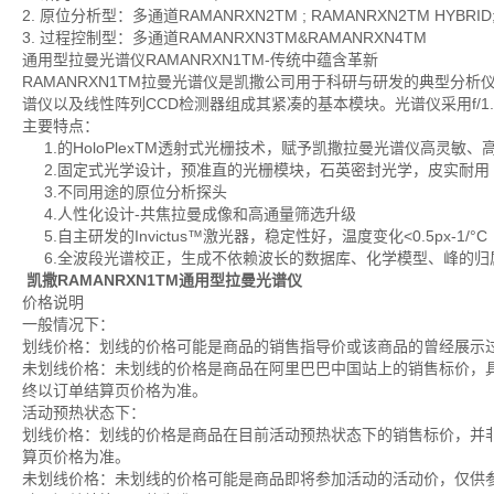
2. 原位分析型：多通道RAMANRXN2TM ; RAMANRXN2TM HYBRID;
3. 过程控制型：多通道RAMANRXN3TM&RAMANRXN4TM
通用型拉曼光谱仪RAMANRXN1TM-传统中蕴含革新
RAMANRXN1TM拉曼光谱仪是凯撒公司用于科研与研发的典型分
谱仪以及线性阵列CCD检测器组成其紧凑的基本模块。光谱仪采用f/
主要特点：
1.的HoloPlexTM透射式光栅技术，赋予凯撒拉曼光谱仪高灵敏、
2.固定式光学设计，预准直的光栅模块，石英密封光学，皮实耐用
3.不同用途的原位分析探头
4.人性化设计-共焦拉曼成像和高通量筛选升级
5.自主研发的Invictus™激光器，稳定性好，温度变化<0.5px-1/°C
6.全波段光谱校正，生成不依赖波长的数据库、化学模型、峰的归
凯撒RAMANRXN1TM通用型拉曼光谱仪
价格说明
一般情况下：
划线价格：划线的价格可能是商品的销售指导价或该商品的曾经展示
未划线价格：未划线的价格是商品在阿里巴巴中国站上的销售标价，
终以订单结算页价格为准。
活动预热状态下：
划线价格：划线的价格是商品在目前活动预热状态下的销售标价，并
算页价格为准。
未划线价格：未划线的价格可能是商品即将参加活动的活动价，仅供