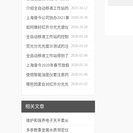
障
介绍全自动移液工作站的
2021-10-12
三种移液方式
上海昔今公司协办2021第
2020-10-30
二届上海沪助科研圈发展
如何做好红外分光光谱仪
2020-10-28
年会
的防潮工作
全自动移液工作站的控制
2020-03-24
软件有哪些特点
荧光分光光度计测试的注
2020-03-19
意事项有哪些
全自动移液工作站得到了
2020-02-06
广泛的应用
上海昔今2020年春节放假
2020-01-16
通知
使用智能浊度仪要注意的
2020-01-06
几个要点
哪些因素会对红外分光光
2020-01-02
谱仪造成影响？
相关文章
维护和保养电子天平要从
以下几个方面入手
多参数重金属水质测定仪