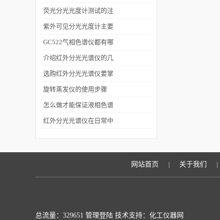
的工作原理来了解下
荧光分光光度计测试的注
意事项有哪些
紫外可见分光光度计主要
部件,类型,基本性能
GC522气相色谱仪都有哪
些进样方式？
介绍红外分光光谱仪的几
种类型
选购红外分光光谱仪要掌
握的知识有哪些
旋转蒸发仪的使用步骤
怎么做才能保证液相色谱
仪分析的结果正确
红外分光光谱仪在日常中
使用中保养的注意事项
网站首页
关于我们
|
|
总流量：329651
管理登陆
技术支持：化工仪器网