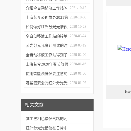
障
介绍全自动移液工作站的
2021-10-12
三种移液方式
上海昔今公司协办2021第
2020-10-30
二届上海沪助科研圈发展
如何做好红外分光光谱仪
2020-10-28
年会
的防潮工作
全自动移液工作站的控制
2020-03-24
软件有哪些特点
荧光分光光度计测试的注
2020-03-19
意事项有哪些
全自动移液工作站得到了
2020-02-06
广泛的应用
上海昔今2020年春节放假
2020-01-16
通知
使用智能浊度仪要注意的
2020-01-06
几个要点
哪些因素会对红外分光光
2020-01-02
He
谱仪造成影响？
相关文章
减少液相色谱仪气路的污
染有哪些措施
红外分光光谱仪在日常中