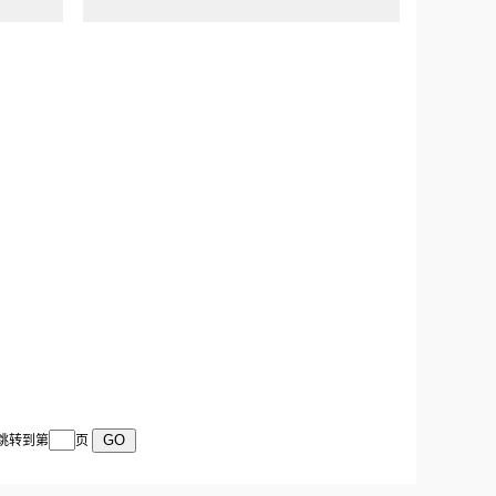
 跳转到第
页