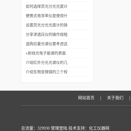
使用中保养的注意事项
如何选择荧光分光光度计
的滤光片？
便携式电导率仪是使用什
么方法进行测量的？
设置荧光分光光度计的狭
缝要注意哪些事项
分享渗透压仪的操作规程
选购拉曼光谱仪要考虑这
三个因素
x射线光电子能谱的表面
灵敏性介绍
介绍红外分光光谱仪的几
种类型
介绍生物显微镜的三个校
准方法
|
|
网站首页
关于我们
总流量：329930
管理登陆
技术支持：化工仪器网