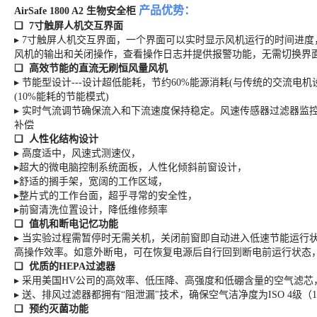
产品优势：
AirSafe 1800 A2 生物安全柜
❏ 7寸触屏人机交互界面
▸ 7寸触屏人机交互界面，一个界面可以实时显示风机运行的时间进
风机的输出和关闭操作，查看操作日志并提供报警功能，无需切换界
❏ 高效节能的直流无刷恒风量风机
▸ 节能型设计---设计超低能耗，节约60%能源消耗(与传统的交流电
(10%能耗的节能模式)
▸ 实时气流调节确保流入和下流速度保持稳定。风速传感器过滤器监
补偿
❏ 人性化结构设计
▸ 高度适中，风速式测速仪，
▸超大的微电脑控制系统面板，人性化倾斜前窗设计，
▸舒适的搁手架，宽阔的工作区域，
▸整片式的工作台面，超乎寻常的安全性，
▸前窗清洗位置设计，降低维修频率
❏ 值机和断电记忆功能
▸ 当实验过程需暂停时无需关机，关闭前窗即自动进入低速节能运行
高操作效率。如意外断电，可在恢复电源后自行回到断电前运行状态
❏ 优质的HEPA过滤器
▸ 采用美国HV公司的高效率、低压降、高强度和低硼含量的空气滤
▸ 送、排风过滤器都拥有“阻泄漏"技术，确保空气洁净度为ISO 4级（1
❏ 预约灭菌功能