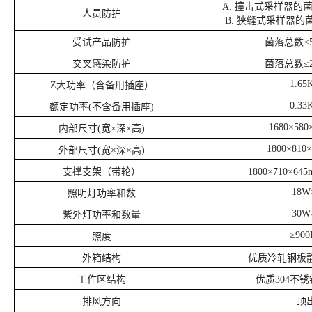
A. 撞击式采样器的菌落
人员防护
B. 狭缝式采样器的菌
受试产品防护
菌落总数
≤
交叉感染防护
菌落总数
≤
1.65
Z大功率（含备用插座）
0.33
额定功率
(不含备用插座)
1680×580
内部尺寸
(宽×深×高)
1800×810
外部尺寸
(宽×深×高)
支撑支架（带轮）
1800×710×6
18W
照明灯功率和数
30W
紫外灯功率和数量
≥900
照度
外箱结构
优质冷轧钢板
工作区结构
优质
304不
排风方向
顶