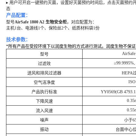
▸ 用户可开启一键预约灭菌，设置好灭菌预约时间后，点击灭菌预约
态
产品配置：
型号
AirSafe 1800 A2 生物安全柜
，对应配置为：
主机1台、电源线1个、保险丝2个、纸质材料袋1份
技术参数：
*所有产品在受控环境下以润度生物的方式进行测试。润度生物不保
AirSafe
型号
≥99.9995%,
过滤效
送风和排风过滤器
HEPA
ISO
空气洁净度
产品执行标准
YY0569(GB 4793.1
0.35
下降风速
0.55
流入风速
噪声
小于
6
振动
台面中心