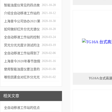
智能浊度仪常见的四点故
2021-10-28
障
介绍全自动移液工作站的
2021-10-12
三种移液方式
上海昔今公司协办2021第
2020-10-30
二届上海沪助科研圈发展
如何做好红外分光光谱仪
2020-10-28
年会
的防潮工作
全自动移液工作站的控制
2020-03-24
软件有哪些特点
荧光分光光度计测试的注
2020-03-19
意事项有哪些
全自动移液工作站得到了
2020-02-06
广泛的应用
上海昔今2020年春节放假
2020-01-16
通知
使用智能浊度仪要注意的
2020-01-06
几个要点
哪些因素会对红外分光光
2020-01-02
TG16A 台式
谱仪造成影响？
相关文章
全自动移液工作站的优点