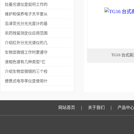
有哪些？
拉曼光谱仪是如何工作的
你知道吗？
维护和保养电子天平要从
以下几个方面入手
岛津荧光分光光度计的基
本原理
农药残留测定仪应用范围
及效果
介绍红外分光光谱仪的几
种类型
生物显微镜工作时要遵守
TG16 台式
哪些要求
液相色谱有几种类型?它
们的保留机理是什么?
介绍生物显微镜的三个校
准方法
便携式电导率仪是使用什
么方法进行测量的？
|
|
网站首页
关于我们
产品中