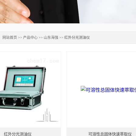
：
网站首页
>>
产品中心
>>
山东海强
>> 红外分光测油仪
红外分光测油仪
可溶性总固体快速萃取仪