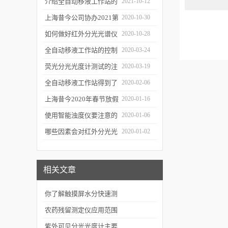
障
介绍全自动移液工作站的
2021-10-12
三种移液方式
上海昔今公司协办2021第
2020-10-30
二届上海沪助科研圈发展
如何做好红外分光光谱仪
2020-10-28
年会
的防潮工作
全自动移液工作站的控制
2020-03-24
软件有哪些特点
荧光分光光度计测试的注
2020-03-19
意事项有哪些
全自动移液工作站得到了
2020-02-06
广泛的应用
上海昔今2020年春节放假
2020-01-16
通知
使用智能浊度仪要注意的
2020-01-06
几个要点
哪些因素会对红外分光光
2020-01-02
谱仪造成影响？
相关文章
你了解触摸屏水分快速测
定仪吗？
农药残留测定仪应用范围
及效果
紫外可见分光光度计主要