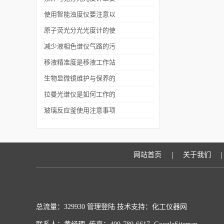
部件,类型,基本性能
使用智能浊度仪要注意以
下6点
原子荧光分光光度计的使
用注意事项介绍
减少液相色谱仪气路的污
染有哪些措施
移液精准度是移液工作站
重要的技术指标
生物显微镜维护与保养的
基本要求
拉曼光谱仪是如何工作的
你知道吗？
玻璃反应釜使用注意事项
|
|
网站首页
关于我们
总流量：329930
管理登陆
技术支持：化工仪器网