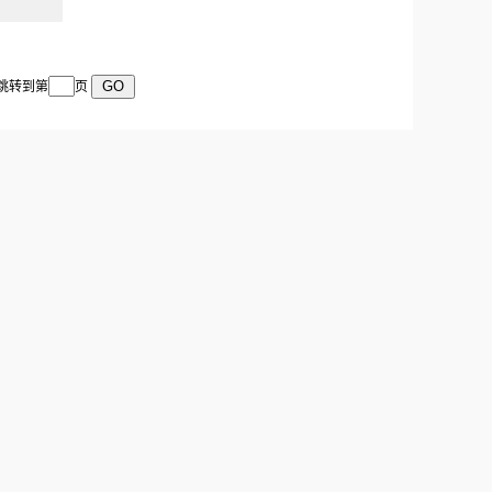
 跳转到第
页