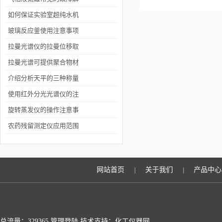
决方法有哪些
如何保证实验室超纯水机
长期稳定的运行
玻璃反应釜使用注意事项
拉曼光谱仪的拉曼位移取
决于分子振动能级的变化
拉曼光谱可提供聚合物材
料结构方面的许多重要信
介绍分析天平的三种称量
息
方法
使用红外分光光谱仪的注
意事项有哪些
旋转蒸发仪的操作注意事
项
农药残留测定仪应用范围
及效果
网站首页
关于我们
产品中心
|
|
总流量：329365
管理登陆
技术支持：化工仪器网