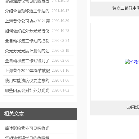
智能浊度仪常见的四点故
2021-10-28
独立二路低本底
障
介绍全自动移液工作站的
2021-10-12
三种移液方式
上海昔今公司协办2021第
2020-10-30
二届上海沪助科研圈发展
如何做好红外分光光谱仪
2020-10-28
年会
的防潮工作
全自动移液工作站的控制
2020-03-24
软件有哪些特点
荧光分光光度计测试的注
2020-03-19
意事项有哪些
全自动移液工作站得到了
2020-02-06
广泛的应用
上海昔今2020年春节放假
2020-01-16
通知
使用智能浊度仪要注意的
2020-01-06
几个要点
哪些因素会对红外分光光
2020-01-02
谱仪造成影响？
αβ闪
相关文章
简述影响紫外可见吸收光
谱的因素
气相液氮罐常见的故障解