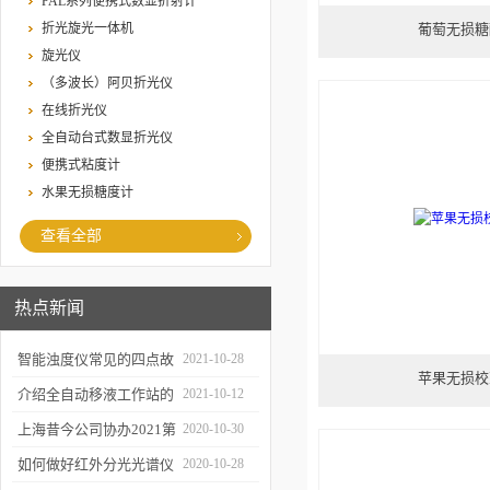
PAL系列便携式数显折射计
折光旋光一体机
葡萄无损糖
旋光仪
（多波长）阿贝折光仪
在线折光仪
全自动台式数显折光仪
便携式粘度计
水果无损糖度计
查看全部
热点新闻
智能浊度仪常见的四点故
2021-10-28
苹果无损校
障
介绍全自动移液工作站的
2021-10-12
三种移液方式
上海昔今公司协办2021第
2020-10-30
二届上海沪助科研圈发展
如何做好红外分光光谱仪
2020-10-28