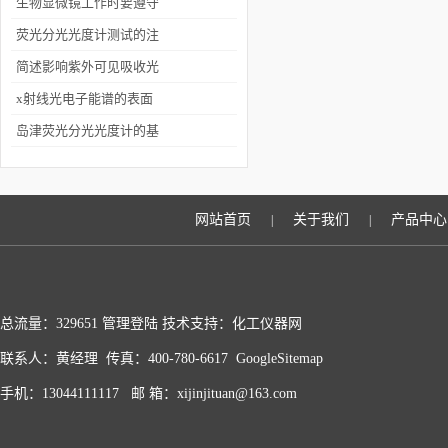
之间的差异
生物显微镜工作时要遵守
哪些要求
荧光分光光度计测试的注
意事项有哪些
简述影响紫外可见吸收光
谱的因素
x射线光电子能谱的表面
灵敏性介绍
岛津荧光分光光度计的基
本原理
网站首页
关于我们
产品中心
|
|
总流量：329651
管理登陆
技术支持：化工仪器网
联系人：黄经理 传真：400-780-6617
GoogleSitemap
手机：13044111117 邮 箱：xijinjituan@163.com