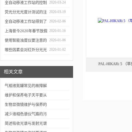
年会
的防潮工作
全自动移液工作站的控制
2020-03-24
软件有哪些特点
荧光分光光度计测试的注
2020-03-19
意事项有哪些
全自动移液工作站得到了
2020-02-06
广泛的应用
上海昔今2020年春节放假
2020-01-16
通知
使用智能浊度仪要注意的
2020-01-06
几个要点
哪些因素会对红外分光光
2020-01-02
谱仪造成影响？
PAL-HIKARi 5
相关文章
气相液氮罐常见的故障解
决方法有哪些
维护和保养电子天平要从
以下几个方面入手
生物显微镜维护与保养的
基本要求
减少液相色谱仪气路的污
染有哪些措施
简述吸收光谱与发射光谱