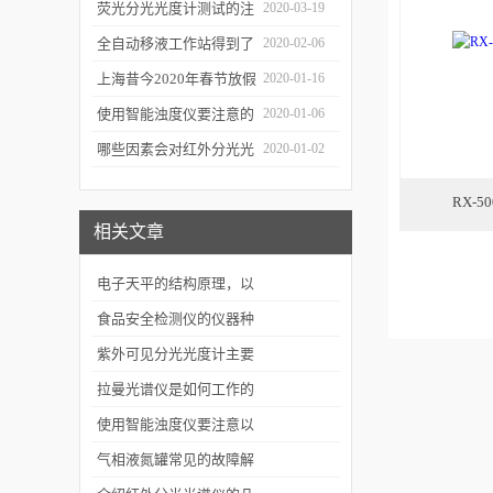
软件有哪些特点
荧光分光光度计测试的注
2020-03-19
意事项有哪些
全自动移液工作站得到了
2020-02-06
广泛的应用
上海昔今2020年春节放假
2020-01-16
通知
使用智能浊度仪要注意的
2020-01-06
几个要点
哪些因素会对红外分光光
2020-01-02
谱仪造成影响？
RX-
相关文章
电子天平的结构原理，以
及使用说明，简单的故障
食品安全检测仪的仪器种
解决方案
类
紫外可见分光光度计主要
部件,类型,基本性能
拉曼光谱仪是如何工作的
你知道吗？
使用智能浊度仪要注意以
下6点
气相液氮罐常见的故障解