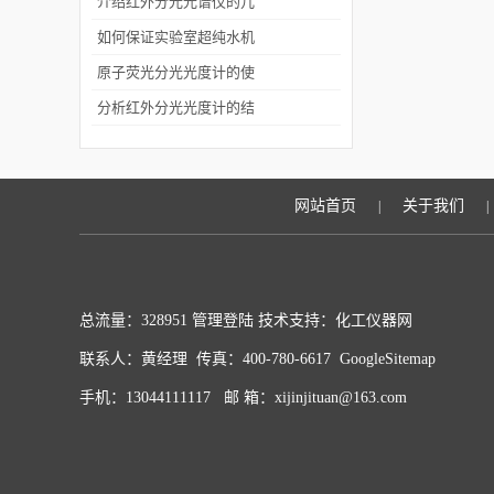
决方法有哪些
介绍红外分光光谱仪的几
种类型
如何保证实验室超纯水机
长期稳定的运行
原子荧光分光光度计的使
用注意事项介绍
分析红外分光光度计的结
构组成
网站首页
关于我们
|
|
总流量：328951
管理登陆
技术支持：化工仪器网
联系人：黄经理 传真：400-780-6617
GoogleSitemap
手机：13044111117 邮 箱：xijinjituan@163.com