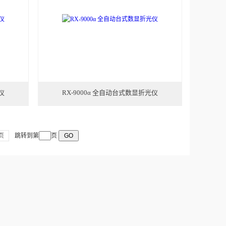
仪
RX-9000α 全自动台式数显折光仪
页
跳转到第
页