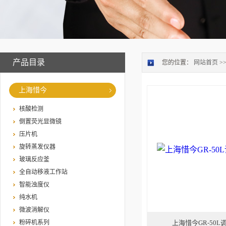
产品目录
您的位置：
网站首页
>
上海惜今
核酸检测
倒置荧光显微镜
压片机
旋转蒸发仪器
玻璃反应釜
全自动移液工作站
智能浊度仪
纯水机
微波消解仪
粉碎机系列
上海惜今GR-50