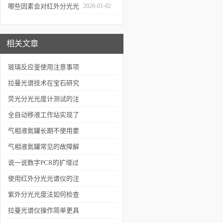
几个要点
哪些因素会对红外分光光
2020-01-02
谱仪造成影响？
相关文章
玻璃反应釜使用注意事项
拉曼光谱技术在宝石研究
中的应用
荧光分光光度计测试的注
意事项有哪些
全自动移液工作站实现了
实验操作的自动化运行
气相液氮罐长期不使用要
做好保养工作
气相液氮罐常见的故障解
决方法有哪些
说一说数字PCR的扩增过
程
使用红外分光光谱仪的注
意事项有哪些
紫外分光光度法如何检查
物质纯度
拉曼光谱仪操作简单更具