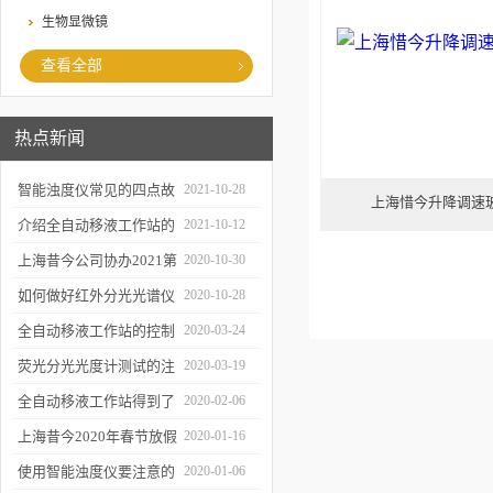
生物显微镜
查看全部
热点新闻
智能浊度仪常见的四点故
2021-10-28
上海惜今升降调速玻
障
介绍全自动移液工作站的
2021-10-12
三种移液方式
上海昔今公司协办2021第
2020-10-30
二届上海沪助科研圈发展
如何做好红外分光光谱仪
2020-10-28
年会
的防潮工作
全自动移液工作站的控制
2020-03-24
软件有哪些特点
荧光分光光度计测试的注
2020-03-19
意事项有哪些
全自动移液工作站得到了
2020-02-06
广泛的应用
上海昔今2020年春节放假
2020-01-16
通知
使用智能浊度仪要注意的
2020-01-06