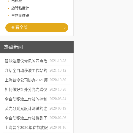
电热板
旋转粘度计
生物显微镜
查看全部
热点新闻
智能浊度仪常见的四点故
2021-10-28
障
介绍全自动移液工作站的
2021-10-12
三种移液方式
上海昔今公司协办2021第
2020-10-30
二届上海沪助科研圈发展
如何做好红外分光光谱仪
2020-10-28
年会
的防潮工作
全自动移液工作站的控制
2020-03-24
软件有哪些特点
荧光分光光度计测试的注
2020-03-19
意事项有哪些
全自动移液工作站得到了
2020-02-06
广泛的应用
上海昔今2020年春节放假
2020-01-16