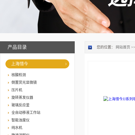
产品目录
您的位置：
网站首页
>
上海惜今
核酸检测
倒置荧光显微镜
压片机
旋转蒸发仪器
玻璃反应釜
全自动移液工作站
智能浊度仪
纯水机