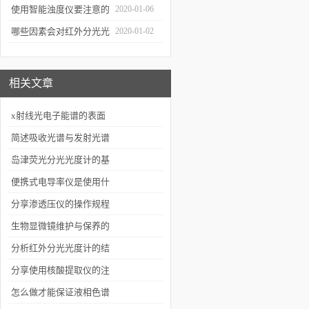
通知
使用智能浊度仪要注意的
2020-01-06
几个要点
哪些因素会对红外分光光
2020-01-02
谱仪造成影响？
相关文章
x射线光电子能谱的表面
灵敏性介绍
简述吸收光谱与发射光谱
之间的差异
岛津荧光分光光度计的基
本原理
便携式电导率仪是使用什
么方法进行测量的？
分享渗透压仪的操作规程
生物显微镜维护与保养的
基本要求
分析红外分光光度计的结
构组成
分享使用核酸提取仪的注
意事项
怎么做才能保证液相色谱