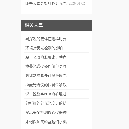
几个要点
哪些因素会对红外分光光
2020-01-02
谱仪造成影响？
相关文章
易挥发的液体在进样时要
注意哪些问题？
环境对荧光检测的影响
原子吸收的发展史、特点
以及测量方法
拉曼光谱仪操作简单更具
人性化
简述影响紫外可见吸收光
谱的因素
拉曼光谱仪的拉曼位移取
决于分子振动能级的变化
说一说数字PCR的扩增过
程
分析红外分光光度计的结
构组成
食品安全检测仪的仪器种
类
如何保证实验室超纯水机