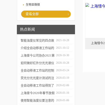
生物显微镜
查看全部
热点新闻
智能浊度仪常见的四点故
2021-10-28
上海惜今2
障
介绍全自动移液工作站的
2021-10-12
三种移液方式
上海昔今公司协办2021第
2020-10-30
二届上海沪助科研圈发展
如何做好红外分光光谱仪
2020-10-28
年会
的防潮工作
全自动移液工作站的控制
2020-03-24
软件有哪些特点
荧光分光光度计测试的注
2020-03-19
意事项有哪些
全自动移液工作站得到了
2020-02-06
广泛的应用
上海昔今2020年春节放假
2020-01-16
通知
使用智能浊度仪要注意的
2020-01-06