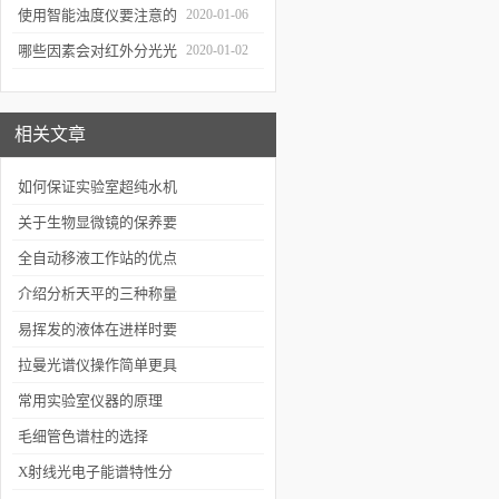
通知
使用智能浊度仪要注意的
2020-01-06
几个要点
哪些因素会对红外分光光
2020-01-02
谱仪造成影响？
相关文章
如何保证实验室超纯水机
长期稳定的运行
关于生物显微镜的保养要
注意的几个方面
全自动移液工作站的优点
有哪些？
介绍分析天平的三种称量
方法
易挥发的液体在进样时要
注意哪些问题？
拉曼光谱仪操作简单更具
人性化
常用实验室仪器的原理
毛细管色谱柱的选择
X射线光电子能谱特性分