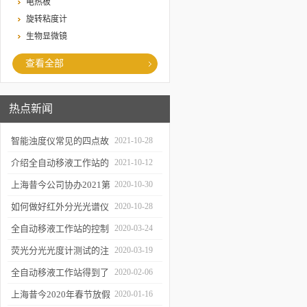
电热板
旋转粘度计
生物显微镜
查看全部
热点新闻
智能浊度仪常见的四点故
2021-10-28
障
介绍全自动移液工作站的
2021-10-12
三种移液方式
上海昔今公司协办2021第
2020-10-30
二届上海沪助科研圈发展
如何做好红外分光光谱仪
2020-10-28
年会
的防潮工作
全自动移液工作站的控制
2020-03-24
软件有哪些特点
荧光分光光度计测试的注
2020-03-19
意事项有哪些
全自动移液工作站得到了
2020-02-06
广泛的应用
上海昔今2020年春节放假
2020-01-16