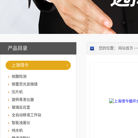
产品目录
您的位置：
网站首页
>
上海惜今
核酸检测
倒置荧光显微镜
压片机
旋转蒸发仪器
玻璃反应釜
全自动移液工作站
智能浊度仪
纯水机