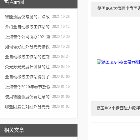
热点新闻
德国IKA 大盘面小盘面
智能浊度仪常见的四点故
2021-10-28
障
介绍全自动移液工作站的
2021-10-12
三种移液方式
上海昔今公司协办2021第
2020-10-30
二届上海沪助科研圈发展
如何做好红外分光光谱仪
2020-10-28
年会
的防潮工作
全自动移液工作站的控制
2020-03-24
软件有哪些特点
荧光分光光度计测试的注
2020-03-19
意事项有哪些
全自动移液工作站得到了
2020-02-06
广泛的应用
上海昔今2020年春节放假
2020-01-16
通知
使用智能浊度仪要注意的
2020-01-06
几个要点
哪些因素会对红外分光光
2020-01-02
德国IKA小盘面磁力搅拌
谱仪造成影响？
相关文章