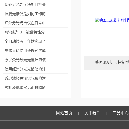
紫外分光光度法如何检查
物质纯度
拉曼光谱仪是如何工作的
你知道吗？
红外分光光谱仪在日常中
使用中保养的注意事项
X射线光电子能谱特性分
析及其优缺点
全自动移液工作站实现了
实验操作的自动化运行
操作人员使用便携式溶解
氧仪要知道的知识
原子荧光分光光度计的使
德国IKA 艾卡 控
用注意事项介绍
使用红外分光光谱仪的注
意事项有哪些
减少液相色谱仪气路的污
染有哪些措施
气相液氮罐常见的故障解
决方法有哪些
网站首页
关于我们
产品中心
|
|