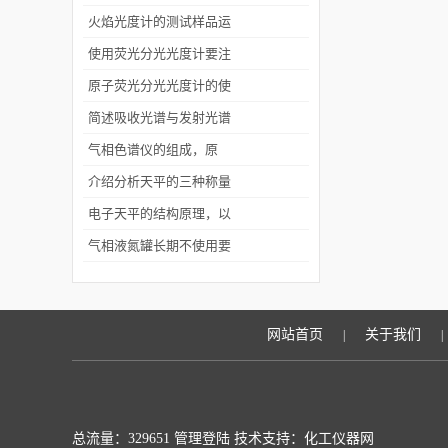
实验操作的自动化运行
火焰光度计的测试样品运
用的原理是什么？
使用荧光分光光度计要注
意这几点操作
原子荧光分光光度计的使
用注意事项介绍
简述吸收光谱与发射光谱
之间的差异
气相色谱仪的组成，原
理，发展以及应用
介绍分析天平的三种称量
方法
电子天平的结构原理，以
及使用说明，简单的故障
气相液氮罐长期不使用要
解决方案
做好保养工作
网站首页
关于我们
|
|
总流量：329651
管理登陆
技术支持：化工仪器网