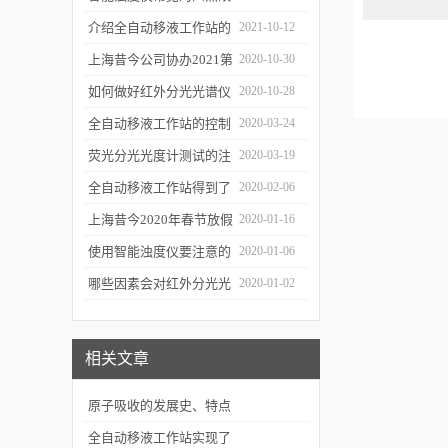
障
介绍全自动移液工作站的
2021-10-12
三种移液方式
上海昔今公司协办2021第
2020-10-30
二届上海沪助科研圈发展
如何做好红外分光光谱仪
2020-10-28
年会
的防潮工作
全自动移液工作站的控制
2020-03-24
软件有哪些特点
荧光分光光度计测试的注
2020-03-19
意事项有哪些
全自动移液工作站得到了
2020-02-06
广泛的应用
上海昔今2020年春节放假
2020-01-16
通知
使用智能浊度仪要注意的
2020-01-06
几个要点
哪些因素会对红外分光光
2020-01-02
谱仪造成影响？
相关文章
原子吸收的发展史、特点
以及测量方法
全自动移液工作站实现了