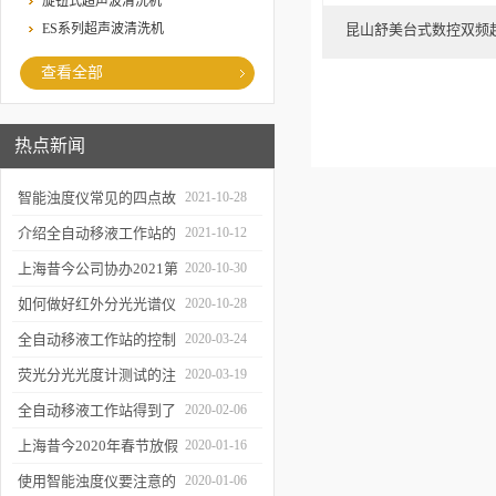
旋钮式超声波清洗机
ES系列超声波清洗机
昆山舒美台式数控双频超
查看全部
热点新闻
智能浊度仪常见的四点故
2021-10-28
障
介绍全自动移液工作站的
2021-10-12
三种移液方式
上海昔今公司协办2021第
2020-10-30
二届上海沪助科研圈发展
如何做好红外分光光谱仪
2020-10-28
年会
的防潮工作
全自动移液工作站的控制
2020-03-24
软件有哪些特点
荧光分光光度计测试的注
2020-03-19
意事项有哪些
全自动移液工作站得到了
2020-02-06
广泛的应用
上海昔今2020年春节放假
2020-01-16
通知
使用智能浊度仪要注意的
2020-01-06