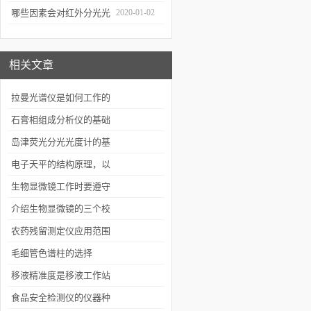
几个要点
哪些因素会对红外分光光
2020-01-02
谱仪造成影响？
相关文章
拉曼光谱仪是如何工作的
你知道吗？
石膏相组成分析仪的基础
知识
岛津荧光分光光度计的基
本原理
电子天平的结构原理，以
及使用说明，简单的故障
生物显微镜工作时要遵守
解决方案
哪些要求
介绍生物显微镜的三个校
准方法
农药残留测定仪应用范围
及效果
毛细管色谱柱的选择
移液精准度是移液工作站
重要的技术指标
食品安全检测仪的仪器种