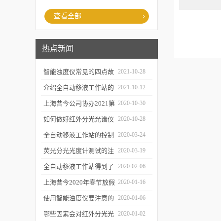
查看全部
热点新闻
智能浊度仪常见的四点故
2021-10-28
障
介绍全自动移液工作站的
2021-10-12
三种移液方式
上海昔今公司协办2021第
2020-10-30
二届上海沪助科研圈发展
如何做好红外分光光谱仪
2020-10-28
年会
的防潮工作
全自动移液工作站的控制
2020-03-24
软件有哪些特点
荧光分光光度计测试的注
2020-03-19
意事项有哪些
全自动移液工作站得到了
2020-02-06
广泛的应用
上海昔今2020年春节放假
2020-01-16
通知
使用智能浊度仪要注意的
2020-01-06
几个要点
哪些因素会对红外分光光
2020-01-02