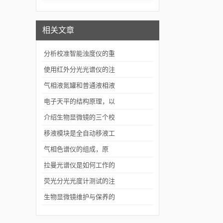
谱仪造成影响？
相关文章
分析校准智能浊度仪的重
要性
使用红外分光光谱仪的注
意事项有哪些
气相液氮罐和普通液相液
氮罐相比有哪些区别
电子天平的结构原理，以
及使用说明，简单的故障
介绍生物显微镜的三个校
解决方案
准方法
移液模块是全自动移液工
作站的核心
气相色谱仪的组成，原
理，发展以及应用
拉曼光谱仪是如何工作的
你知道吗？
荧光分光光度计测试的注
意事项有哪些
生物显微镜维护与保养的
基本要求