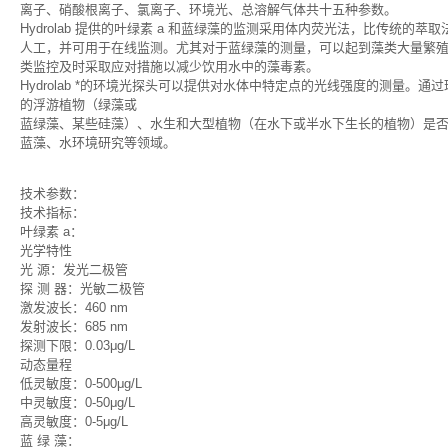
离子、硝酸根离子、氯离子、环境光、总溶解气体共十五种参数。
Hydrolab 提供的叶绿素 a 和蓝绿藻的监测采用体内荧光法，比传统
人工，并可用于在线监测。尤其对于蓝绿藻的测量，可以起到藻类大量繁
类监控及时采取应对措施以减少饮用水中的藻毒素。
Hydrolab *的环境光探头可以提供对水体中特定点的光线强度的测量
的浮游植物（绿藻或
蓝绿藻、某些硅藻）、水生和大型植物（在水下或半水下生长的植物）是
蓝藻、水环境研究等领域。
技术参数：
技术指标：
叶绿素 a：
光学特性
光 源：发光二极管
探 测 器：光敏二极管
激发波长：460 nm
发射波长：685 nm
探测下限：0.03μg/L
动态量程
低灵敏度：0-500μg/L
中灵敏度：0-50μg/L
高灵敏度：0-5μg/L
蓝 绿 藻：