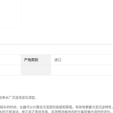
产地类别
进口
自来水厂沉淀池泥位测定。
声波返回探头的时间，仪器可以计算出污泥层的高度和厚度。有效地掌握污泥沉淀特性
水的日常波动，修正非正常状态值，监测预浓缩池内的分离层做出适时的评价