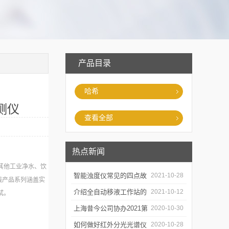
产品目录
哈希
监测仪
查看全部
热点新闻
其他工业净水、饮
智能浊度仪常见的四点故
2021-10-28
线产品系列涵盖实
障
介绍全自动移液工作站的
2021-10-12
试。
三种移液方式
上海昔今公司协办2021第
2020-10-30
二届上海沪助科研圈发展
如何做好红外分光光谱仪
2020-10-28