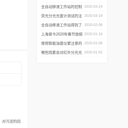
年会
的防潮工作
全自动移液工作站的控制
2020-03-24
软件有哪些特点
荧光分光光度计测试的注
2020-03-19
意事项有哪些
全自动移液工作站得到了
2020-02-06
广泛的应用
上海昔今2020年春节放假
2020-01-16
通知
使用智能浊度仪要注意的
2020-01-06
几个要点
哪些因素会对红外分光光
2020-01-02
谱仪造成影响？
，对污泥的回
。