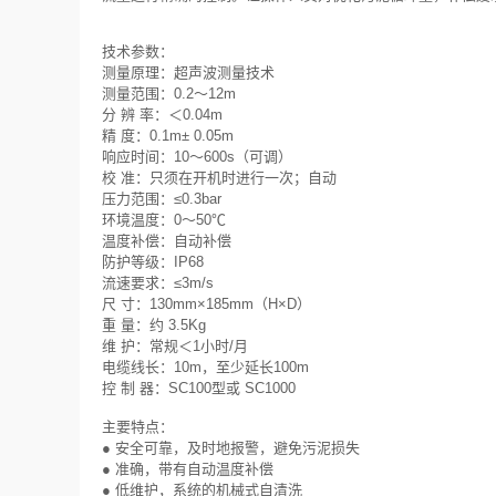
技术参数：
测量原理：超声波测量技术
测量范围：0.2～12m
分 辨 率：＜0.04m
精 度：0.1m± 0.05m
响应时间：10～600s（可调）
校 准：只须在开机时进行一次；自动
压力范围：≤0.3bar
环境温度：0～50℃
温度补偿：自动补偿
防护等级：IP68
流速要求：≤3m/s
尺 寸：130mm×185mm（H×D）
重 量：约 3.5Kg
维 护：常规＜1小时/月
电缆线长：10m，至少延长100m
控 制 器：SC100型或 SC1000
主要特点：
● 安全可靠，及时地报警，避免污泥损失
● 准确，带有自动温度补偿
● 低维护，系统的机械式自清洗