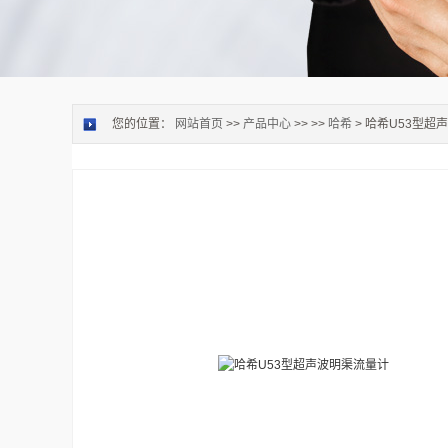
您的位置：
网站首页
>>
产品中心
>> >>
哈希
> 哈希U53型超