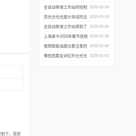
年会
的防潮工作
全自动移液工作站的控制
2020-03-24
软件有哪些特点
荧光分光光度计测试的注
2020-03-19
意事项有哪些
全自动移液工作站得到了
2020-02-06
广泛的应用
上海昔今2020年春节放假
2020-01-16
通知
使用智能浊度仪要注意的
2020-01-06
几个要点
哪些因素会对红外分光光
2020-01-02
谱仪造成影响？
控制下，发射