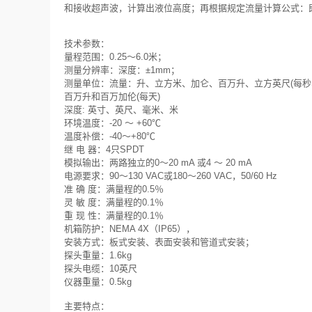
和接收超声波，计算出液位高度；再根据规定流量计算公式：
技术参数：
量程范围：0.25～6.0米；
测量分辨率：深度：±1mm；
测量单位：流量：升、立方米、加仑、百万升、立方英尺(每秒、
百万升和百万加伦(每天)
深度: 英寸、英尺、毫米、米
环境温度：-20 ～ +60℃
温度补偿：-40～+80℃
继 电 器：4只SPDT
模拟输出：两路独立的0～20 mA 或4 ～ 20 mA
电源要求：90～130 VAC或180～260 VAC，50/60 Hz
准 确 度：满量程的0.5％
灵 敏 度：满量程的0.1％
重 现 性：满量程的0.1％
机箱防护：NEMA 4X（IP65），
安装方式：板式安装、表面安装和管道式安装；
探头重量：1.6kg
探头电缆：10英尺
仪器重量：0.5kg
主要特点：