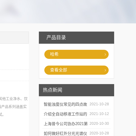
产品目录
哈希
查看全部
热点新闻
其他工业净水、饮
智能浊度仪常见的四点故
2021-10-28
线产品系列涵盖实
障
介绍全自动移液工作站的
2021-10-12
试。
三种移液方式
上海昔今公司协办2021第
2020-10-30
二届上海沪助科研圈发展
如何做好红外分光光谱仪
2020-10-28