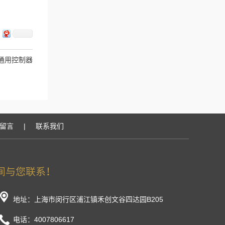
数通用控制器
留言
|
联系我们
地址：上海市闵行区浦江镇禾创文谷四达园B205
电话：4007806617