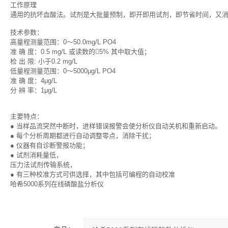
工作原理
通用的抗坏血酸法。试剂是大批量预制，即开即用试剂，即节省时间，又
技术参数：
高量程测量范围：0～50.0mg/L PO4
准 确 度：0.5 mg/L 或读数的5% 其中取大值；
检 出 限: 小于0.2 mg/L
低量程测量范围：0～5000μg/L PO4
准 确 度：4μg/L
分 辨 率：1μg/L
主要特点：
● 当样品流突然中断时，进样错误报警会使分析仪自动关机和重新启动。
● 每个分析周期都进行自动调整零点，消除干扰；
● 仪器有自诊断警报功能；
● 试剂消耗量低，
压力法试剂传输系统，
● 有三种校准方式可供选择，其中包括可编程的自动校准
哈希5000系列在线磷酸盐分析仪