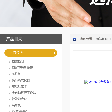
产品目录
您的位置：
网站首页
>
上海惜今
核酸检测
倒置荧光显微镜
压片机
旋转蒸发仪器
玻璃反应釜
全自动移液工作站
智能浊度仪
纯水机
微波消解仪