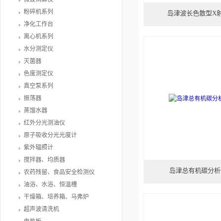
粉碎机系列
岛津波长色散型X
净化工作台
离心机系列
水分测定仪
灭菌器
色度测定仪
真空泵系列
振荡器
蒸馏水器
红外分光测油仪
原子吸收分光光度计
紫外辐照计
搅拌器、均质器
岛津总有机碳分析仪
农药残留、食品安全检测仪
油浴、水浴、恒温槽
干燥箱、培养箱、马弗炉
超声波清洗机