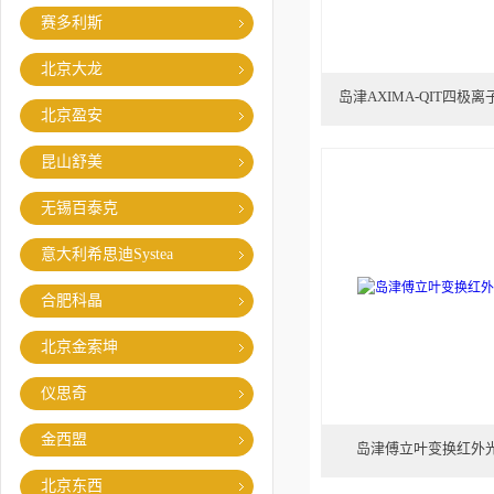
赛多利斯
北京大龙
岛津AXIMA-QIT四极
北京盈安
昆山舒美
无锡百泰克
意大利希思迪Systea
合肥科晶
北京金索坤
仪思奇
金西盟
岛津傅立叶变换红外光谱仪I
北京东西