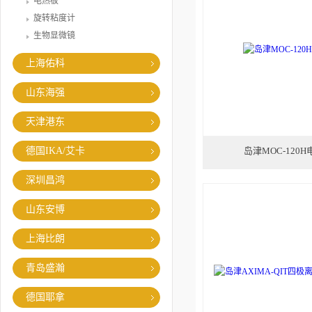
电热板
旋转粘度计
生物显微镜
上海佑科
山东海强
天津港东
德国IKA/艾卡
岛津MOC-120
深圳昌鸿
山东安博
上海比朗
青岛盛瀚
德国耶拿