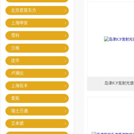
北京君意东方
上海申安
雪科
兰格
连华
卢湘仪
岛津ICP发射光谱仪I
上海伍丰
爱拓
瑞士万通
艾本德