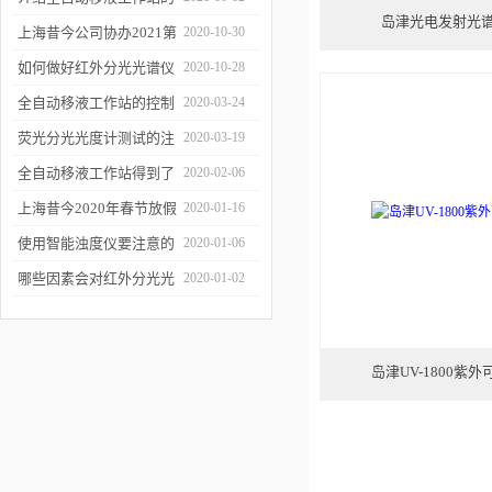
岛津光电发射光谱仪
三种移液方式
上海昔今公司协办2021第
2020-10-30
二届上海沪助科研圈发展
如何做好红外分光光谱仪
2020-10-28
年会
的防潮工作
全自动移液工作站的控制
2020-03-24
软件有哪些特点
荧光分光光度计测试的注
2020-03-19
意事项有哪些
全自动移液工作站得到了
2020-02-06
广泛的应用
上海昔今2020年春节放假
2020-01-16
通知
使用智能浊度仪要注意的
2020-01-06
几个要点
哪些因素会对红外分光光
2020-01-02
谱仪造成影响？
岛津UV-1800紫