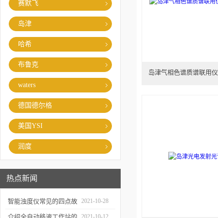
赛默飞
岛津
哈希
布鲁克
岛津气相色谱质谱联用仪GCMS
waters
德国德尔格
美国YSI
润度
热点新闻
智能浊度仪常见的四点故
2021-10-28
障
介绍全自动移液工作站的
2021-10-12