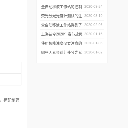
年会
的防潮工作
全自动移液工作站的控制
2020-03-24
软件有哪些特点
荧光分光光度计测试的注
2020-03-19
意事项有哪些
全自动移液工作站得到了
2020-02-06
广泛的应用
上海昔今2020年春节放假
2020-01-16
通知
使用智能浊度仪要注意的
2020-01-06
几个要点
哪些因素会对红外分光光
2020-01-02
谱仪造成影响？
护。标配制药