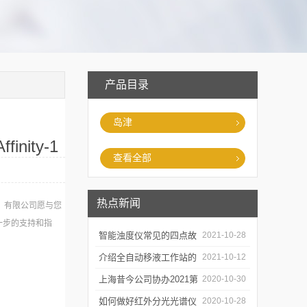
产品目录
岛津
nity-1
查看全部
热点新闻
中国）有限公司愿与您
一步的支持和指
智能浊度仪常见的四点故
2021-10-28
。
障
介绍全自动移液工作站的
2021-10-12
三种移液方式
上海昔今公司协办2021第
2020-10-30
二届上海沪助科研圈发展
如何做好红外分光光谱仪
2020-10-28