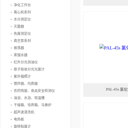
净化工作台
离心机系列
水分测定仪
灭菌器
色度测定仪
真空泵系列
振荡器
蒸馏水器
红外分光测油仪
原子吸收分光光度计
紫外辐照计
搅拌器、均质器
PAL-45s 
农药残留、食品安全检测仪
油浴、水浴、恒温槽
干燥箱、培养箱、马弗炉
超声波清洗机
电热板
旋转粘度计