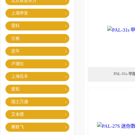
北京君意东方
上海申安
雪科
兰格
连华
卢湘仪
PAL-31s 
上海伍丰
爱拓
瑞士万通
艾本德
赛默飞