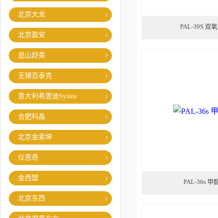
北京大龙
PAL-39S 
北京盈安
昆山舒美
无锡百泰克
意大利希思迪Systea
合肥科晶
北京金索坤
仪思奇
金西盟
PAL-36s 
北京东西