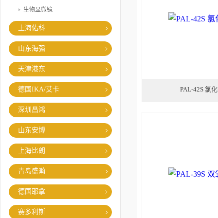
生物显微镜
上海佑科
山东海强
天津港东
德国IKA/艾卡
PAL-42S 
深圳昌鸿
山东安博
上海比朗
青岛盛瀚
德国耶拿
赛多利斯