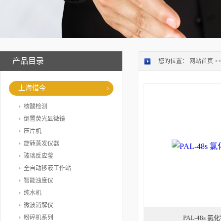
产品目录
您的位置：
网站首页
>
上海惜今
核酸检测
倒置荧光显微镜
压片机
旋转蒸发仪器
玻璃反应釜
全自动移液工作站
智能浊度仪
纯水机
微波消解仪
粉碎机系列
PAL-48s 