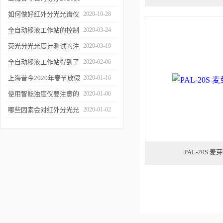
二届上海沪助科研圈发展
如何做好红外分光光谱仪
2020-10-28
年会
的防潮工作
全自动移液工作站的控制
2020-03-24
软件有哪些特点
荧光分光光度计测试的注
2020-03-19
意事项有哪些
全自动移液工作站得到了
2020-02-06
广泛的应用
上海昔今2020年春节放假
2020-01-16
通知
使用智能浊度仪要注意的
2020-01-06
几个要点
哪些因素会对红外分光光
2020-01-02
谱仪造成影响？
PAL-20S 