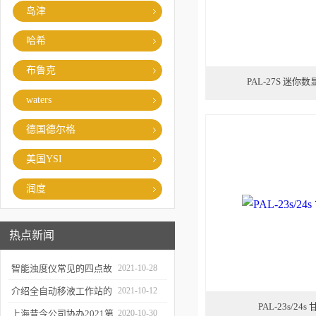
岛津
哈希
布鲁克
PAL-27S 迷
waters
德国德尔格
美国YSI
润度
热点新闻
智能浊度仪常见的四点故
2021-10-28
障
介绍全自动移液工作站的
2021-10-12
PAL-23s/24
三种移液方式
上海昔今公司协办2021第
2020-10-30