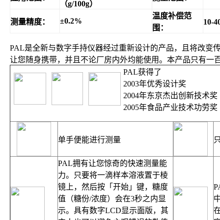
（g/100g）
温度补偿范
±
0.2%
测量精度：
10-4
围：
PAL
是全新与数字手持仪器经过重新设计的产品，且将改变
让您随身携带，并且不论厂房内外均能使用。本产品只有一
PAL
获得了
2003
年优秀设计奖
2004
年东京杰出创新技术奖
2005
年食品产业技术功劳奖
单手便能进行测量
PAL
拥有让您惊奇的快速测量能
力。只要将一滴样本溶液置于棱
镜上，然后按「开始」键，糖度
P
值（糖份
/
浓度）会在
3
秒之内显
示。具有数字
LCD
显示面版，其