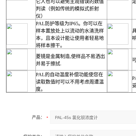
它人也可以避免主观错误的数值
判读（例如传统的模拟式折射
仪）
PAL
防护等级为
IP65
。你可以在
样本置放处上以流动的水清洗样
本，且本设计能让使用者轻易地
将样本擦干。
菱镜是金属制造
,
使样品不易洒出
并易于擦拭
.
PAL
的自动温度补偿功能使您在
P
读取数值时可以不用考虑周遭温
度。
产品：