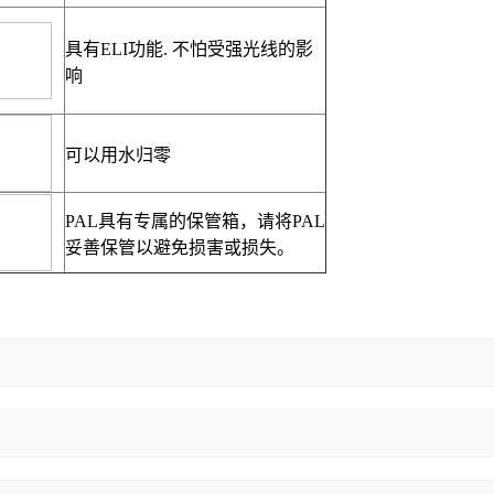
具有
ELI
功能
.
不怕受强光线的影
响
可以用水归零
PAL
具有专属的保管箱，请将
PAL
妥善保管以避免损害或损失。