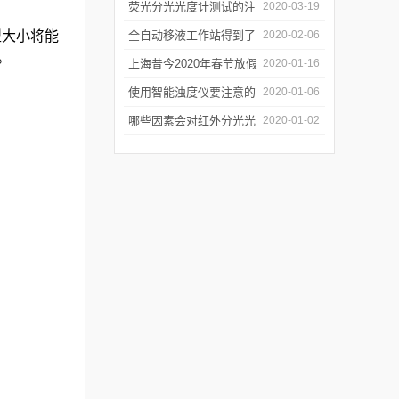
软件有哪些特点
荧光分光光度计测试的注
2020-03-19
意事项有哪些
型大小将能
全自动移液工作站得到了
2020-02-06
。
广泛的应用
上海昔今2020年春节放假
2020-01-16
通知
使用智能浊度仪要注意的
2020-01-06
几个要点
哪些因素会对红外分光光
2020-01-02
谱仪造成影响？