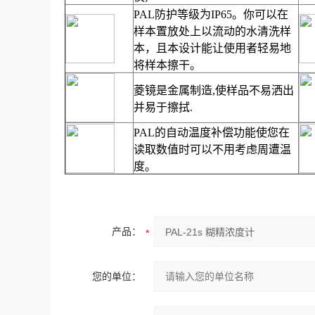
PAL
防护等级为
IP65
。你可以在
样本置放处上以流动的水清洗样
本，且本设计能让使用者轻易地
将样本擦干。
菱镜是金属制造
,
使样品不易洒出
并易于擦拭
.
PAL
的自动温度补偿功能使您在
读取数值时可以不用考虑周遭温
度。
产品：
您的单位：