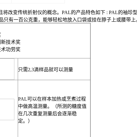
且将改变传统折射仪的概念。
PAL
的产品特色如下
: PAL
的袖珍
品只有一百公克重，能够轻松地放入口袋或挂在脖子上或腰带上
奖
创新技术奖
技术功劳奖
只需
2,3
滴样品就可以测量
PAL
可以在样本加热或烹煮过程
中做高温测量。（所测的糖度值
在几次重复测量后会逐渐稳
定。）