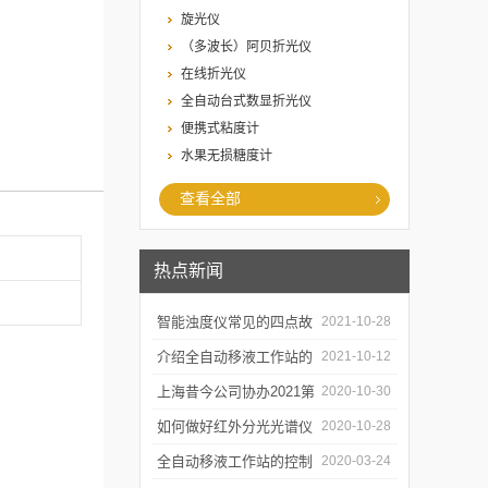
旋光仪
（多波长）阿贝折光仪
在线折光仪
全自动台式数显折光仪
便携式粘度计
水果无损糖度计
查看全部
热点新闻
智能浊度仪常见的四点故
2021-10-28
障
介绍全自动移液工作站的
2021-10-12
三种移液方式
上海昔今公司协办2021第
2020-10-30
二届上海沪助科研圈发展
如何做好红外分光光谱仪
2020-10-28
年会
的防潮工作
全自动移液工作站的控制
2020-03-24