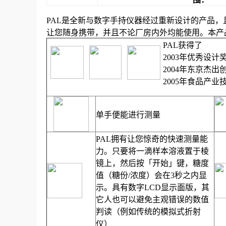
PAL
是全新与数字手持仪器经过重新设计的产品，
让您随身携带，并且不论厂房内外均能使用。本产
PAL
获得了
2003
年优秀设计
2004
年东京杰出
2005
年食品产业
单手便能进行测量
PAL
拥有让您惊奇的快速测量能
力。只要将一滴样本溶液置于棱
镜上，然后按「开始」键，糖度
值（糖份
/
浓度）会在
3
秒之内显
示。具有数字
LCD
显示面版，其
它人也可以避免主观错误的数值
判读（例如传统的模拟式折射
仪）