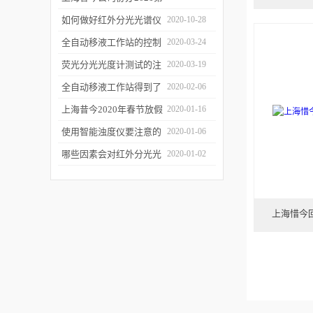
二届上海沪助科研圈发展
如何做好红外分光光谱仪
2020-10-28
年会
的防潮工作
全自动移液工作站的控制
2020-03-24
软件有哪些特点
荧光分光光度计测试的注
2020-03-19
意事项有哪些
全自动移液工作站得到了
2020-02-06
广泛的应用
上海昔今2020年春节放假
2020-01-16
通知
使用智能浊度仪要注意的
2020-01-06
几个要点
哪些因素会对红外分光光
2020-01-02
谱仪造成影响？
上海惜今回