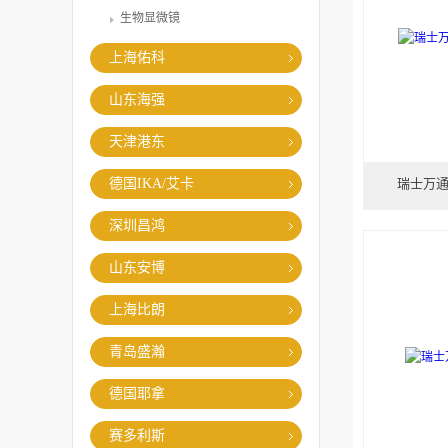
生物显微镜
上海佑科
山东海强
天津港东
德国IKA/艾卡
瑞士万通
深圳昌鸿
山东安博
上海比朗
青岛盛瀚
德国耶拿
赛多利斯