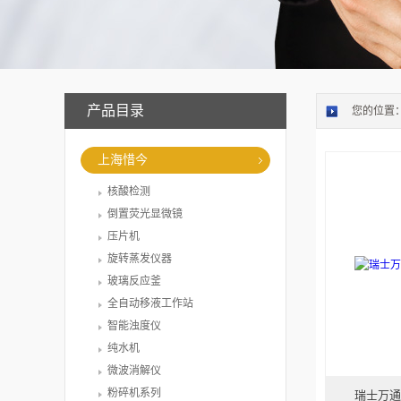
产品目录
您的位置
上海惜今
核酸检测
倒置荧光显微镜
压片机
旋转蒸发仪器
玻璃反应釜
全自动移液工作站
智能浊度仪
纯水机
微波消解仪
粉碎机系列
瑞士万通