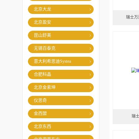
北京大龙
瑞士万通
北京盈安
昆山舒美
无锡百泰克
意大利希思迪Systea
合肥科晶
北京金索坤
仪思奇
金西盟
瑞士
北京东西