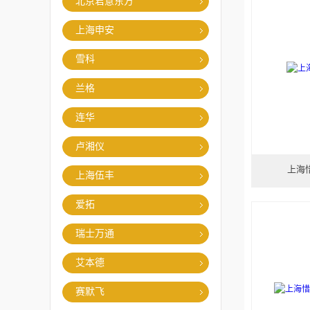
北京君意东方
上海申安
雪科
兰格
连华
卢湘仪
上海
上海伍丰
爱拓
瑞士万通
艾本德
赛默飞