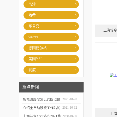
岛津
哈希
布鲁克
上海惜今
waters
德国德尔格
美国YSI
润度
热点新闻
智能浊度仪常见的四点故
2021-10-28
障
介绍全自动移液工作站的
2021-10-12
上海
三种移液方式
上海昔今公司协办2021第
2020-10-30