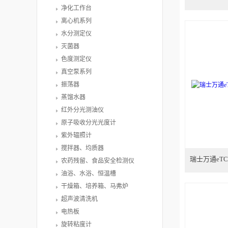
净化工作台
离心机系列
水分测定仪
灭菌器
色度测定仪
真空泵系列
振荡器
蒸馏水器
红外分光测油仪
原子吸收分光光度计
紫外辐照计
搅拌器、均质器
瑞士万通eT
农药残留、食品安全检测仪
油浴、水浴、恒温槽
干燥箱、培养箱、马弗炉
超声波清洗机
电热板
旋转粘度计