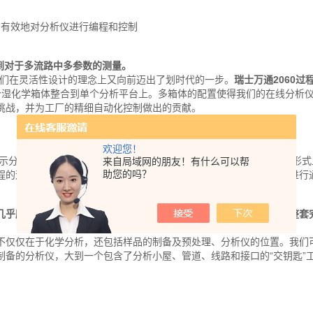
）有效地对分析仪进行编程和控制
到对于多流路中多参数的测量。
我们在灵活性设计的理念上又向前迈出了划时代的一步。
瑞士万通2060过
个湿化学箱体整合到单个分析平台上。多箱体的配置使得我们的在线分析
挑战，并为工厂的精细自动化控制做出的贡献。
欢迎您！
示分析仪的程序执行状况，所谓时间编程表即是以图形化的时间轴的形式
来自局域网的朋友！有什么可以帮
助您的吗？
运行状况，并且，这些报警信息可通过Modbus或离散I/O的形式进行
几乎所有的“单元操作”，这使得我们具备了为大多数工业过程提供一整套
不仅仅在于化学分析，还包括样品的制备及预处理、分析仪的位置。我们
制备的分析仪，大到一个包含了分析小屋、管道、线路和接口的“交钥匙”