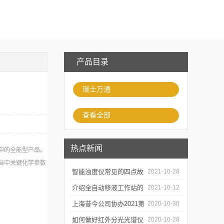
产品目录
瑞士万通
查看全部
热点新闻
当中的全能型产品。
水当中关键化学参数
智能浊度仪常见的四点故
2021-10-28
障
介绍全自动移液工作站的
2021-10-12
三种移液方式
上海昔今公司协办2021第
2020-10-30
二届上海沪助科研圈发展
如何做好红外分光光谱仪
2020-10-28