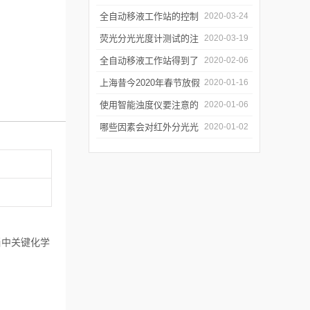
年会
的防潮工作
全自动移液工作站的控制
2020-03-24
软件有哪些特点
荧光分光光度计测试的注
2020-03-19
意事项有哪些
全自动移液工作站得到了
2020-02-06
广泛的应用
上海昔今2020年春节放假
2020-01-16
通知
使用智能浊度仪要注意的
2020-01-06
几个要点
哪些因素会对红外分光光
2020-01-02
谱仪造成影响？
当中关键化学