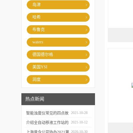
岛津
哈希
布鲁克
waters
德国德尔格
美国YSI
润度
热点新闻
智能浊度仪常见的四点故
2021-10-28
障
介绍全自动移液工作站的
2021-10-12
三种移液方式
上海昔今公司协办2021第
2020-10-30