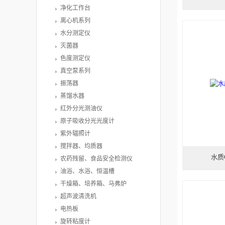
净化工作台
离心机系列
水分测定仪
灭菌器
色度测定仪
真空泵系列
振荡器
蒸馏水器
红外分光测油仪
原子吸收分光光度计
紫外辐照计
搅拌器、均质器
水质
农药残留、食品安全检测仪
油浴、水浴、恒温槽
干燥箱、培养箱、马弗炉
超声波清洗机
电热板
旋转粘度计