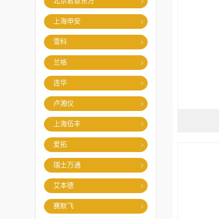
北京君意东方
上海申安
雪科
兰格
连华
卢湘仪
上海伍丰
爱拓
瑞士万通
艾本德
赛默飞