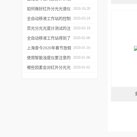
二届上海沪助科研圈发展
如何做好红外分光光谱仪
2020-10-28
年会
的防潮工作
全自动移液工作站的控制
2020-03-24
软件有哪些特点
荧光分光光度计测试的注
2020-03-19
意事项有哪些
全自动移液工作站得到了
2020-02-06
广泛的应用
上海昔今2020年春节放假
2020-01-16
通知
使用智能浊度仪要注意的
2020-01-06
几个要点
哪些因素会对红外分光光
2020-01-02
谱仪造成影响？