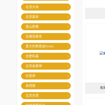
北京大龙
北京盈安
昆山舒美
无锡百泰克
意大利希思迪Systea
合肥科晶
北京金索坤
仪思奇
金西盟
氨
北京东西