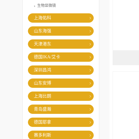
生物显微镜
上海佑科
山东海强
天津港东
德国IKA/艾卡
深圳昌鸿
山东安博
上海比朗
青岛盛瀚
德国耶拿
赛多利斯