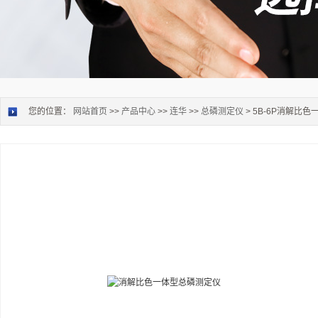
您的位置：
网站首页
>>
产品中心
>>
连华
>>
总磷测定仪
> 5B-6P消解比