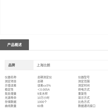
产品概述
品牌
上海比朗
仪器名称
总磷测定仪
仪器型号
测定项目
总磷
测定范围
示值误差
误差≤±5%
测定时间
稳定性
＜0.005A
供电方式
批处理量
9支水样
重复性
光源寿命
10万小时
显示方式
存储数据
1000个
比色方式
曲线数量
60条
数据通讯接口