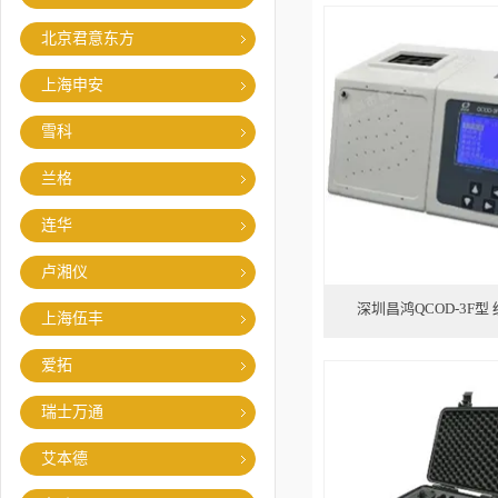
北京君意东方
上海申安
雪科
兰格
连华
卢湘仪
深圳昌鸿QCOD-3F型
上海伍丰
爱拓
瑞士万通
艾本德