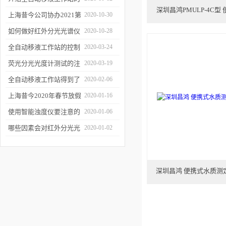
深圳昌鸿PMULP-4C
三种移液方式
上海昔今公司协办2021第
2020-10-30
二届上海沪助科研圈发展
如何做好红外分光光谱仪
2020-10-28
年会
的防潮工作
全自动移液工作站的控制
2020-03-24
软件有哪些特点
荧光分光光度计测试的注
2020-03-19
意事项有哪些
全自动移液工作站得到了
2020-02-06
广泛的应用
上海昔今2020年春节放假
2020-01-16
通知
使用智能浊度仪要注意的
2020-01-06
几个要点
哪些因素会对红外分光光
2020-01-02
谱仪造成影响？
深圳昌鸿 便携式水质测