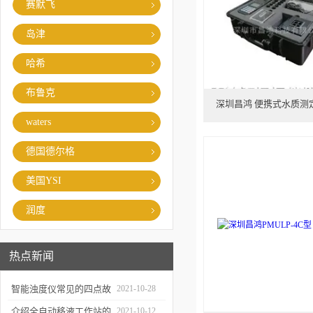
赛默飞
岛津
哈希
布鲁克
深圳昌鸿 便携式水质测
waters
德国德尔格
美国YSI
润度
热点新闻
智能浊度仪常见的四点故
2021-10-28
障
介绍全自动移液工作站的
2021-10-12