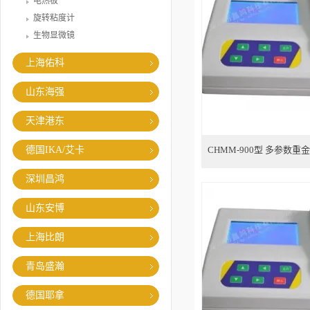
电热板
旋转粘度计
生物显微镜
上海佑科
山东海强
天津港东
德国IKA/艾卡
CHMM-900型 多参数
深圳昌鸿
山东安博
上海比朗
青岛盛瀚
德国耶拿