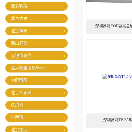
赛多利斯
北京大龙
深圳昌鸿COD氨氮总
北京盈安
昆山舒美
无锡百泰克
意大利希思迪Systea
合肥科晶
北京金索坤
仪思奇
金西盟
深圳昌鸿TP-2A
北京东西