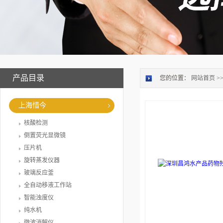
产品目录
您的位置：
网站首页
>
上海惜今
核酸检测
倒置荧光显微镜
压片机
旋转蒸发仪器
玻璃反应釜
全自动移液工作站
智能浊度仪
纯水机
微波消解仪