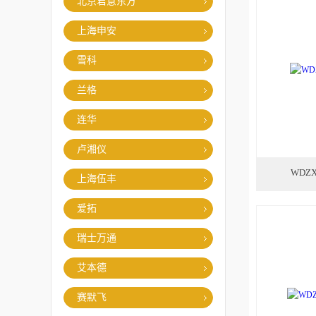
北京君意东方
上海申安
雪科
兰格
连华
卢湘仪
WDZ
上海伍丰
爱拓
瑞士万通
艾本德
赛默飞