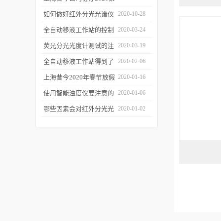
二届上海沪助科研圈发展
如何做好红外分光光谱仪
2020-10-28
年会
的防潮工作
全自动移液工作站的控制
2020-03-24
软件有哪些特点
荧光分光光度计测试的注
2020-03-19
意事项有哪些
全自动移液工作站得到了
2020-02-06
广泛的应用
上海昔今2020年春节放假
2020-01-16
通知
使用智能浊度仪要注意的
2020-01-06
几个要点
哪些因素会对红外分光光
2020-01-02
谱仪造成影响？