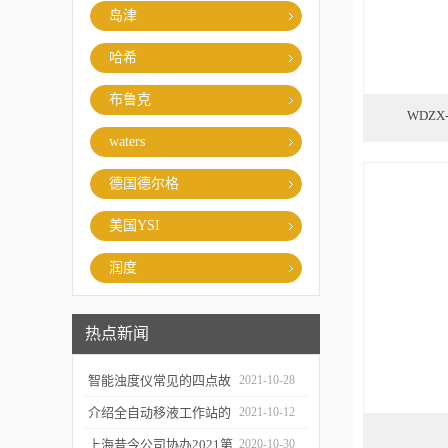
岛津
哈希
布鲁克
WDZ
waters
德国德尔格
美国YSI
润度
热点新闻
智能浊度仪常见的四点故
2021-10-28
障
介绍全自动移液工作站的
2021-10-12
三种移液方式
上海昔今公司协办2021第
2020-10-30