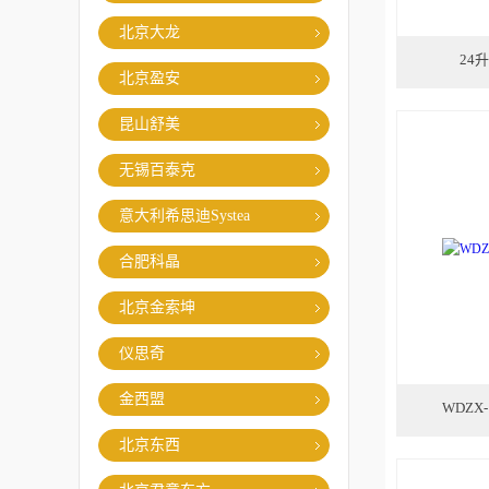
北京大龙
24
北京盈安
昆山舒美
无锡百泰克
意大利希思迪Systea
合肥科晶
北京金索坤
仪思奇
金西盟
WDZX
北京东西