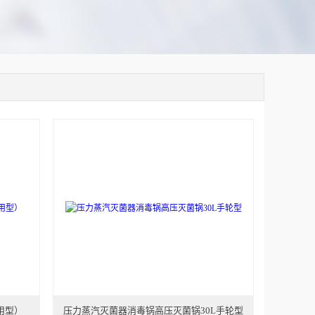
用型）
压力蒸汽灭菌器消毒锅高压灭菌锅30L手轮型