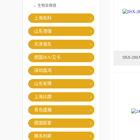
生物显微镜
上海佑科
山东海强
天津港东
德国IKA/艾卡
DSX-2
深圳昌鸿
山东安博
上海比朗
青岛盛瀚
德国耶拿
赛多利斯