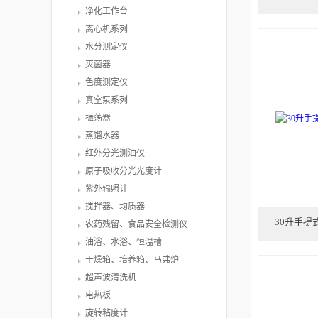
净化工作台
离心机系列
水分测定仪
灭菌器
色度测定仪
真空泵系列
振荡器
蒸馏水器
红外分光测油仪
原子吸收分光光度计
紫外辐照计
搅拌器、均质器
30升手提式
农药残留、食品安全检测仪
油浴、水浴、恒温槽
干燥箱、培养箱、马弗炉
超声波清洗机
电热板
旋转粘度计