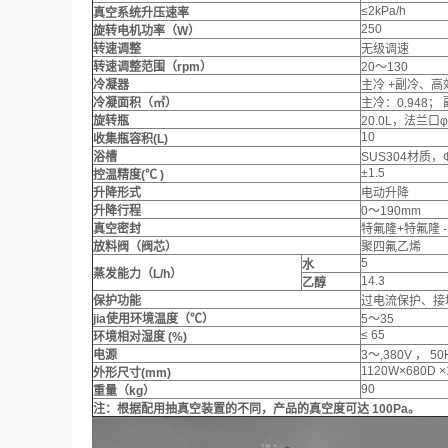
≤2kPa/h
真空系统升压速率
250
旋转电机功率（W）
转速调整
无级调速
转速调整范围（rpm）
20～130
冷凝器
主冷 +副冷、
冷凝面积（㎡）
主冷：0.948； 
旋转瓶
20.0L，法兰口φ
10
收集瓶容积(L)
浴槽
SUS304材质，Φ
±1.5
控温精度(℃
)
升降形式
电动升降
升降行程
0～190mm
真空密封
特氟隆+特氟隆 
放料阀（阀芯）
聚四氟乙烯
5
水
蒸发能力（L/h）
14.3
乙醇
保护功能
过电流保护、接
jia使用环境温度（℃）
5～35
≤ 65
环境相对湿度 (%)
电源
3～,380V ， 50
1120W×680D ×
外形尺寸(mm)
90
重量（kg）
注：根据配用抽真空装置的不同，产品的真空度可达 100Pa。