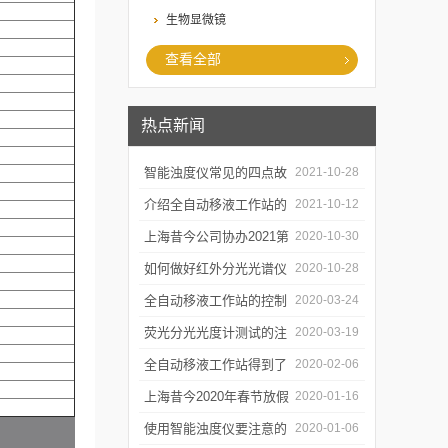
生物显微镜
查看全部
热点新闻
智能浊度仪常见的四点故
2021-10-28
障
介绍全自动移液工作站的
2021-10-12
三种移液方式
上海昔今公司协办2021第
2020-10-30
二届上海沪助科研圈发展
如何做好红外分光光谱仪
2020-10-28
年会
的防潮工作
全自动移液工作站的控制
2020-03-24
软件有哪些特点
荧光分光光度计测试的注
2020-03-19
意事项有哪些
全自动移液工作站得到了
2020-02-06
广泛的应用
上海昔今2020年春节放假
2020-01-16
通知
使用智能浊度仪要注意的
2020-01-06