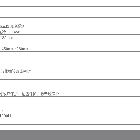
高效三回流冷凝器
副冷： 0.458
125mm
450mm×260mm
- 氟化橡胶双重密封
地故障保护、超温保护、防干烧保护
Hz
1900H