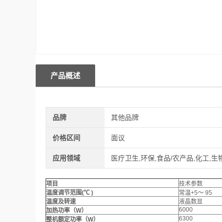
产品概述
品牌
其他品牌
价格区间
面议
应用领域
医疗卫生,环保,食品/农产品,化工,生
项目
技术参数
温度调节范围(℃
)
常温+5～ 95
温度及转速
液晶数显
6000
加热功率（W）
6300
整机额定功率（W）