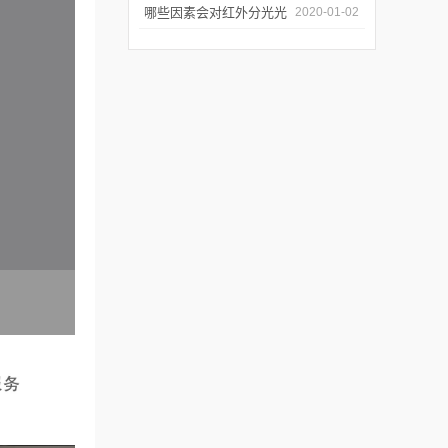
几个要点
哪些因素会对红外分光光
2020-01-02
谱仪造成影响？