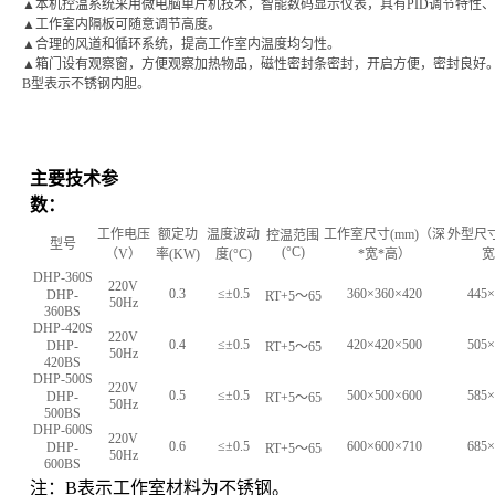
▲
本机控温系统采用微电脑单片机技术，智能数码显示仪表，具有PID调节特性
▲
工作室内隔板可随意调节高度。
▲
合理的风道和循环系统，提高工作室内温度均匀性。
▲
箱门设有观察窗，方便观察加热物品，磁性密封条密封，开启方便，密封良好
B型表示不锈钢内胆。
主要技术参
数：
工作电压
额定功
温度波动
工作室尺寸
(mm)
（深
外型尺
控温范围
型号
(°C)
（
V
）
率
(KW)
度
(°C)
*
宽
*
高）
宽
DHP-360S
220V
0.3
≤±0.5
360×360×420
445×
DHP-
RT+5
～
65
50Hz
360BS
DHP-420S
220V
0.4
≤±0.5
420×420×500
505×
DHP-
RT+5
～
65
50Hz
420BS
DHP-500S
220V
0.5
≤±0.5
500×500×600
585×
DHP-
RT+5
～
65
50Hz
500BS
DHP-600S
220V
0.6
≤±0.5
600×600×710
685×
DHP-
RT+5
～
65
50Hz
600BS
注：B表示工作室材料为不锈钢。